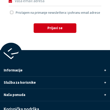
Pristajem na primanje newslettera i pohranu email adrese
Prijavi se
Informacije
+
Služba za korisnike
+
Naša ponuda
+
Korisnička podrška