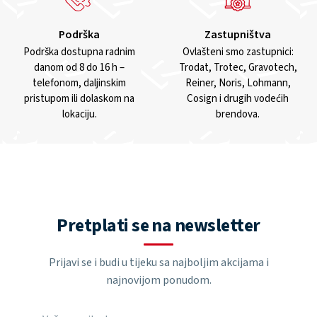
Podrška
Zastupništva
Podrška dostupna radnim
Ovlašteni smo zastupnici:
danom od 8 do 16 h –
Trodat, Trotec, Gravotech,
telefonom, daljinskim
Reiner, Noris, Lohmann,
pristupom ili dolaskom na
Cosign i drugih vodećih
lokaciju.
brendova.
Pretplati se na newsletter
Prijavi se i budi u tijeku sa najboljim akcijama i
najnovijom ponudom.