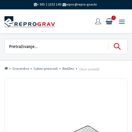
+ 385 1 2333 240
repro@repro-grav.hr
0
Graverstvo
Gotovi proizvodi
Bedževi
Okvir za bedž