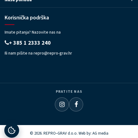
Korisnička podrška
Imate pitanja? Nazovite nas na
+ 385 1 2333 240
Ili nam pišite na
repro@repro-grav.hr
PRATITE NAS
© 2026. REPRO–GRAV d.o.o. Web by:
AG media