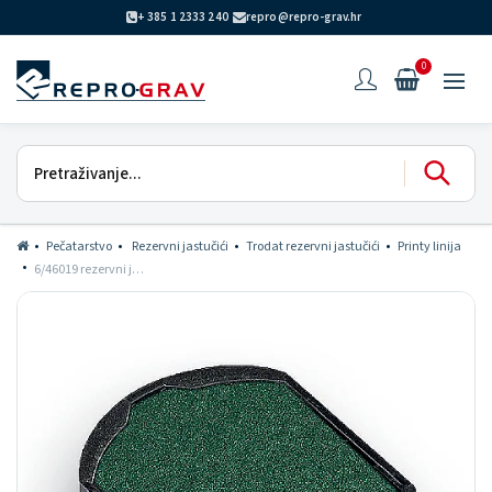
+ 385 1 2333 240
repro@repro-grav.hr
0
Pečatarstvo
Rezervni jastučići
Trodat rezervni jastučići
Printy linija
6/46019 rezervni jastučić