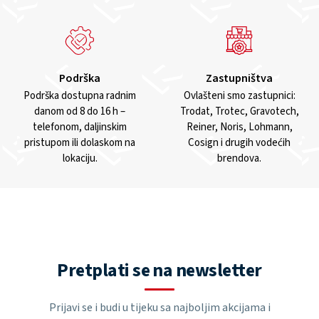
Podrška
Zastupništva
Podrška dostupna radnim
Ovlašteni smo zastupnici:
danom od 8 do 16 h –
Trodat, Trotec, Gravotech,
telefonom, daljinskim
Reiner, Noris, Lohmann,
pristupom ili dolaskom na
Cosign i drugih vodećih
lokaciju.
brendova.
Pretplati se na newsletter
Prijavi se i budi u tijeku sa najboljim akcijama i