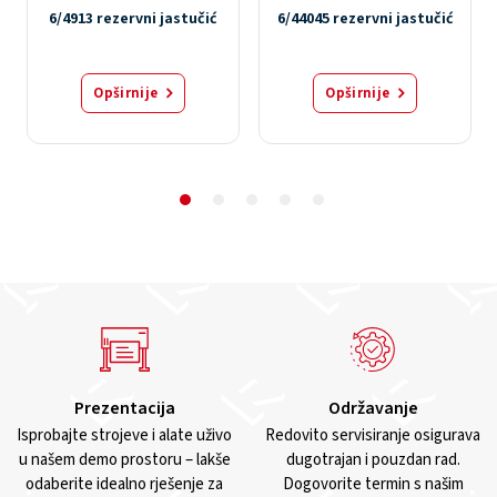
6/4913 rezervni jastučić
6/44045 rezervni jastučić
Opširnije
Opširnije
Prezentacija
Održavanje
Isprobajte strojeve i alate uživo
Redovito servisiranje osigurava
u našem demo prostoru – lakše
dugotrajan i pouzdan rad.
odaberite idealno rješenje za
Dogovorite termin s našim