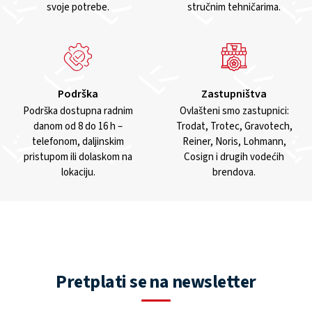
svoje potrebe.
stručnim tehničarima.
Podrška
Zastupništva
Podrška dostupna radnim
Ovlašteni smo zastupnici:
danom od 8 do 16 h –
Trodat, Trotec, Gravotech,
telefonom, daljinskim
Reiner, Noris, Lohmann,
pristupom ili dolaskom na
Cosign i drugih vodećih
lokaciju.
brendova.
Pretplati se na newsletter