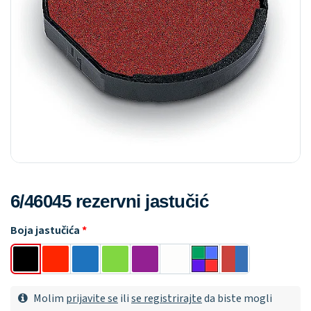
6/46045 rezervni jastučić
Boja jastučića
Molim
prijavite se
ili
se registrirajte
da biste mogli