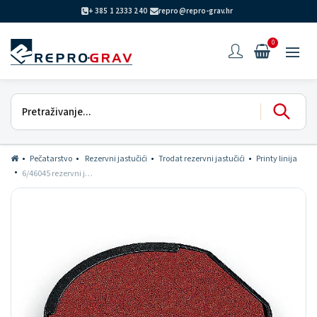
+ 385 1 2333 240
repro@repro-grav.hr
0
Pečatarstvo
Rezervni jastučići
Trodat rezervni jastučići
Printy linija
6/46045 rezervni jastučić