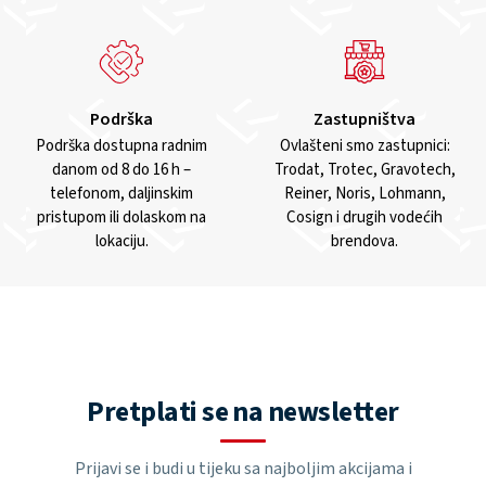
Podrška
Zastupništva
Podrška dostupna radnim
Ovlašteni smo zastupnici:
danom od 8 do 16 h –
Trodat, Trotec, Gravotech,
telefonom, daljinskim
Reiner, Noris, Lohmann,
pristupom ili dolaskom na
Cosign i drugih vodećih
lokaciju.
brendova.
Pretplati se na newsletter
Prijavi se i budi u tijeku sa najboljim akcijama i