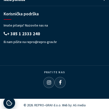
Korisnička podrška
Imate pitanja? Nazovite nas na
+ 385 1 2333 240
Ili nam pišite na
repro@repro-grav.hr
PRATITE NAS
© 2026. REPRO–GRAV d.o.o. Web by:
AG media