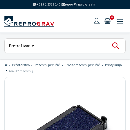
+ 385 1 2333 240
repro@repro-grav.hr
0
Pečatarstvo
Rezervni jastučići
Trodat rezervni jastučići
Printy linija
6/4912 rezervni jastučić