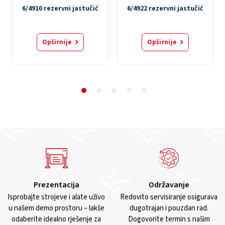
6/4910 rezervni jastučić
6/4922 rezervni jastučić
Opširnije
Opširnije
Prezentacija
Održavanje
Isprobajte strojeve i alate uživo
Redovito servisiranje osigurava
u našem demo prostoru – lakše
dugotrajan i pouzdan rad.
odaberite idealno rješenje za
Dogovorite termin s našim