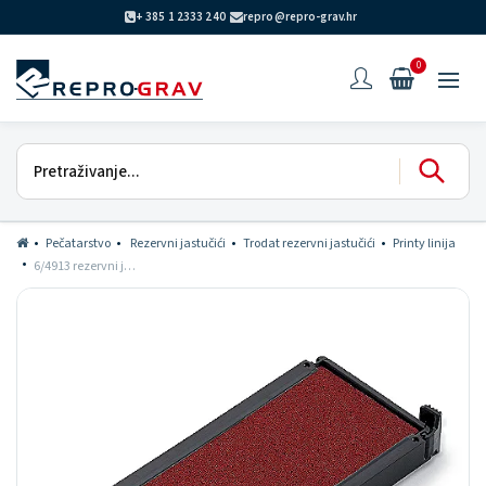
+ 385 1 2333 240
repro@repro-grav.hr
0
Pečatarstvo
Rezervni jastučići
Trodat rezervni jastučići
Printy linija
6/4913 rezervni jastučić