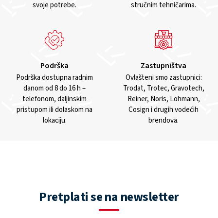
svoje potrebe.
stručnim tehničarima.
Podrška
Zastupništva
Podrška dostupna radnim
Ovlašteni smo zastupnici:
danom od 8 do 16 h –
Trodat, Trotec, Gravotech,
telefonom, daljinskim
Reiner, Noris, Lohmann,
pristupom ili dolaskom na
Cosign i drugih vodećih
lokaciju.
brendova.
Pretplati se na newsletter