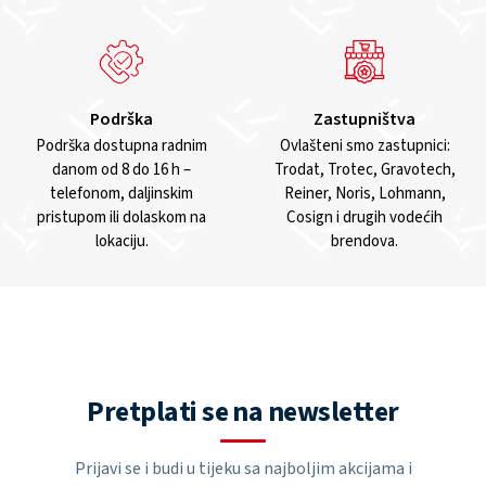
Podrška
Zastupništva
Podrška dostupna radnim
Ovlašteni smo zastupnici:
danom od 8 do 16 h –
Trodat, Trotec, Gravotech,
telefonom, daljinskim
Reiner, Noris, Lohmann,
pristupom ili dolaskom na
Cosign i drugih vodećih
lokaciju.
brendova.
Pretplati se na newsletter
Prijavi se i budi u tijeku sa najboljim akcijama i