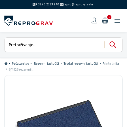
+ 385 1 2333 240
repro@repro-grav.hr
0
Pečatarstvo
Rezervni jastučići
Trodat rezervni jastučići
Printy linija
6/4926 rezervni jastučić