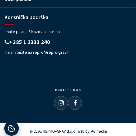
Korisnička podrška
Imate pitanja? Nazovite nas na
+ 385 1 2333 240
Ili nam pišite na
repro@repro-grav.hr
PRATITE NAS
© 2026. REPRO–GRAV d.o.o. Web by:
AG media