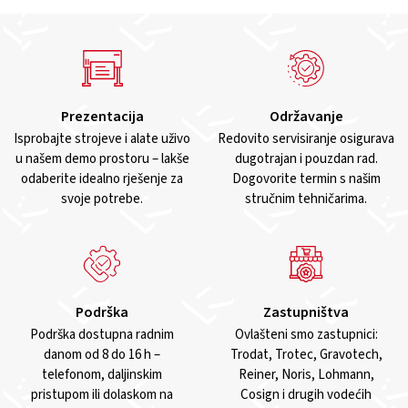
Prezentacija
Održavanje
Isprobajte strojeve i alate uživo
Redovito servisiranje osigurava
u našem demo prostoru – lakše
dugotrajan i pouzdan rad.
odaberite idealno rješenje za
Dogovorite termin s našim
svoje potrebe.
stručnim tehničarima.
Podrška
Zastupništva
Podrška dostupna radnim
Ovlašteni smo zastupnici:
danom od 8 do 16 h –
Trodat, Trotec, Gravotech,
telefonom, daljinskim
Reiner, Noris, Lohmann,
pristupom ili dolaskom na
Cosign i drugih vodećih