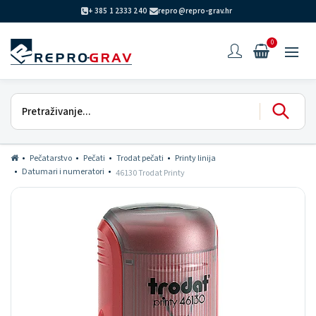
+ 385 1 2333 240
repro@repro-grav.hr
0
Pečatarstvo
Pečati
Trodat pečati
Printy linija
Datumari i numeratori
46130 Trodat Printy