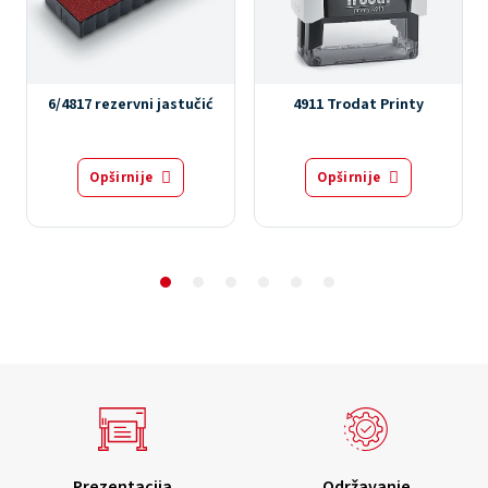
6/4817 rezervni jastučić
4911 Trodat Printy
Opširnije
Opširnije
Prezentacija
Održavanje