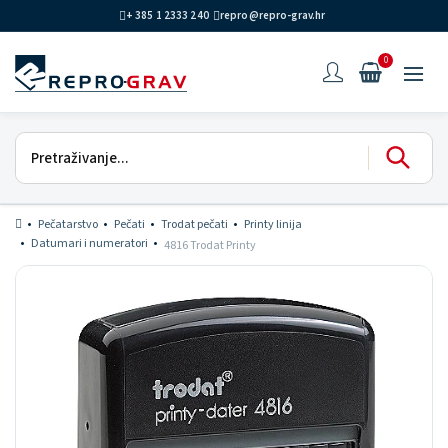
+ 385 1 2333 240
repro@repro-grav.hr
0
Pečatarstvo
Pečati
Trodat pečati
Printy linija
Datumari i numeratori
4816 Trodat Printy