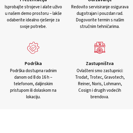
Isprobajte strojeve i alate uživo
Redovito servisiranje osigurava
u našem demo prostoru – lakše
dugotrajan i pouzdan rad.
odaberite idealno rješenje za
Dogovorite termin s našim
svoje potrebe.
stručnim tehničarima.
Podrška
Zastupništva
Podrška dostupna radnim
Ovlašteni smo zastupnici:
danom od 8 do 16 h –
Trodat, Trotec, Gravotech,
telefonom, daljinskim
Reiner, Noris, Lohmann,
pristupom ili dolaskom na
Cosign i drugih vodećih
lokaciju.
brendova.