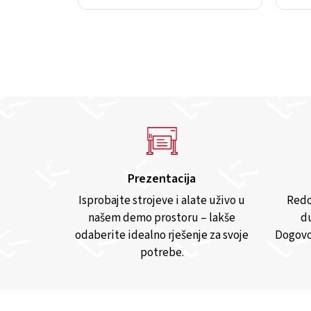
Prezentacija
Isprobajte strojeve i alate uživo u
Redo
našem demo prostoru – lakše
du
odaberite idealno rješenje za svoje
Dogovo
potrebe.