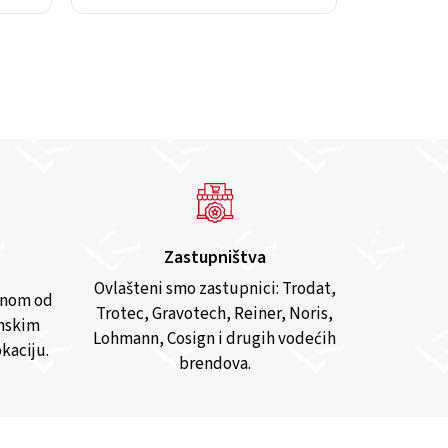
Zastupništva
Ovlašteni smo zastupnici: Trodat,
anom od
Trotec, Gravotech, Reiner, Noris,
inskim
Lohmann, Cosign i drugih vodećih
kaciju.
brendova.