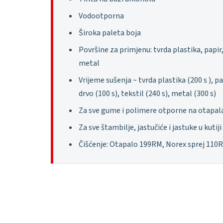
Vodootporna
Široka paleta boja
Površine za primjenu: tvrda plastika, papir,
metal
Vrijeme sušenja ~ tvrda plastika (200 s ), pa
drvo (100 s), tekstil (240 s), metal (300 s)
Za sve gume i polimere otporne na otapala
Za sve štambilje, jastučiće i jastuke u kutiji
Čišćenje: Otapalo 199RM, Norex sprej 110