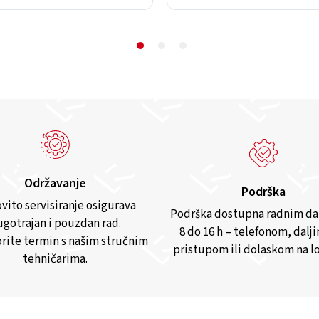
Održavanje
Podrška
vito servisiranje osigurava
Podrška dostupna radnim d
gotrajan i pouzdan rad.
8 do 16 h – telefonom, dalj
rite termin s našim stručnim
pristupom ili dolaskom na lo
tehničarima.