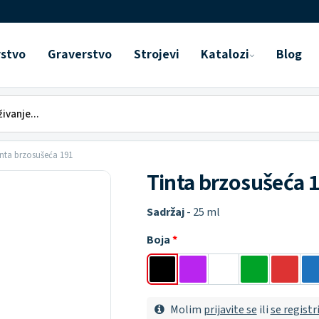
rstvo
Graverstvo
Strojevi
Katalozi
Blog
nta brzosušeća 191
Tinta brzosušeća 
Sadržaj
- 25 ml
Boja
Molim
prijavite se
ili
se registr