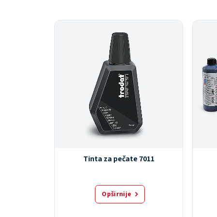
 R3023
Tinta za pečate 7011
Opširnije