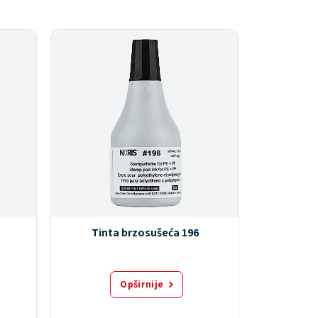
Tinta brzosušeća 196
Ti
Opširnije