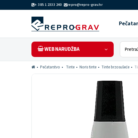
+ 385 1 2333 240
repro@repro-grav.hr
Pečata
WEB NARUDŽBA
Pečatarstvo
Tinte
Noris tinte
Tinte brzosušeće
Ti