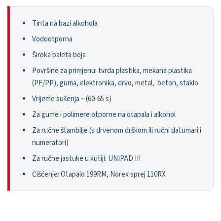
Tinta na bazi alkohola
Vodootporna
Široka paleta boja
Površine za primjenu: tvrda plastika, mekana plastika
(PE/PP), guma, elektronika, drvo, metal, beton, staklo
Vrijeme sušenja ~ (60-65 s)
Za gume i polimere otporne na otapala i alkohol
Za ručne štambilje (s drvenom drškom ili ručni datumari i
numeratori)
Za ručne jastuke u kutiji: UNIPAD III
Čišćenje: Otapalo 199RM, Norex sprej 110RX