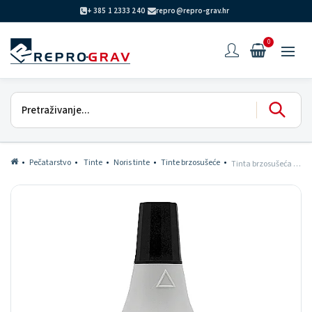
+ 385 1 2333 240
repro@repro-grav.hr
0
Pečatarstvo
Tinte
Noris tinte
Tinte brzosušeće
Tinta brzosušeća 199