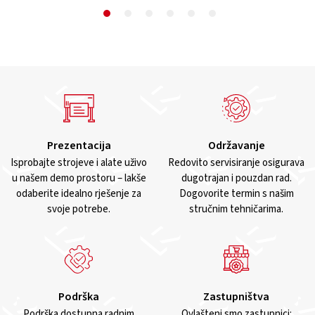
Prezentacija
Održavanje
Isprobajte strojeve i alate uživo
Redovito servisiranje osigurava
u našem demo prostoru – lakše
dugotrajan i pouzdan rad.
odaberite idealno rješenje za
Dogovorite termin s našim
svoje potrebe.
stručnim tehničarima.
Podrška
Zastupništva
Podrška dostupna radnim
Ovlašteni smo zastupnici: