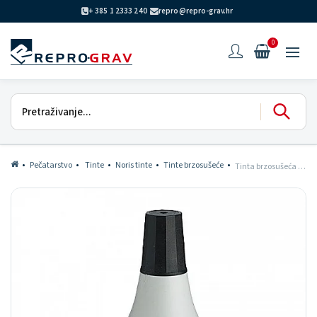
+ 385 1 2333 240
repro@repro-grav.hr
0
Pečatarstvo
Tinte
Noris tinte
Tinte brzosušeće
Tinta brzosušeća 201