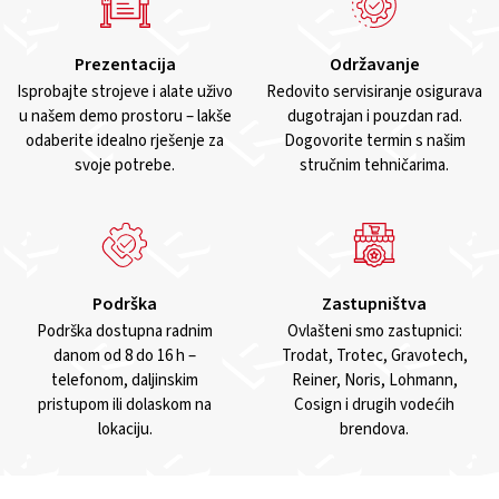
Prezentacija
Održavanje
Isprobajte strojeve i alate uživo
Redovito servisiranje osigurava
u našem demo prostoru – lakše
dugotrajan i pouzdan rad.
odaberite idealno rješenje za
Dogovorite termin s našim
svoje potrebe.
stručnim tehničarima.
Podrška
Zastupništva
Podrška dostupna radnim
Ovlašteni smo zastupnici:
danom od 8 do 16 h –
Trodat, Trotec, Gravotech,
telefonom, daljinskim
Reiner, Noris, Lohmann,
pristupom ili dolaskom na
Cosign i drugih vodećih
lokaciju.
brendova.