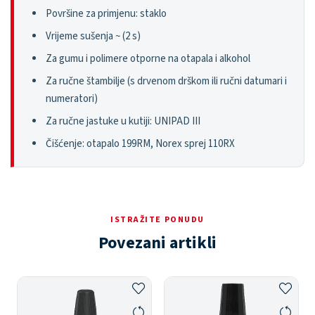
Površine za primjenu: staklo
Vrijeme sušenja ~ (2 s)
Za gumu i polimere otporne na otapala i alkohol
Za ručne štambilje (s drvenom drškom ili ručni datumari i
numeratori)
Za ručne jastuke u kutiji: UNIPAD III
Čišćenje: otapalo 199RM, Norex sprej 110RX
ISTRAŽITE PONUDU
Povezani artikli