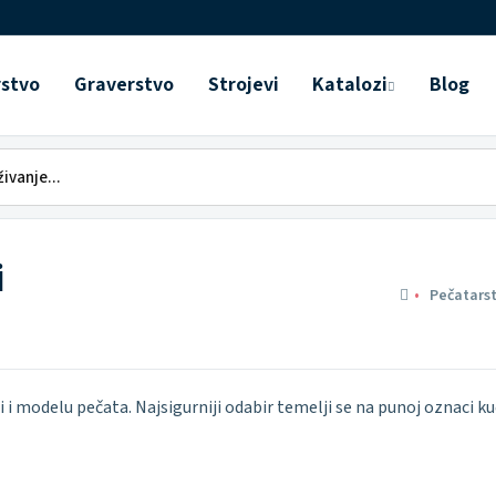
rstvo
Graverstvo
Strojevi
Katalozi
Blog
i
Pečatars
 i modelu pečata. Najsigurniji odabir temelji se na punoj oznaci kuć