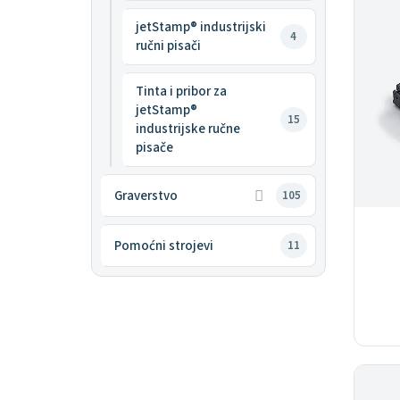
jetStamp® industrijski
4
ručni pisači
Tinta i pribor za
jetStamp®
15
industrijske ručne
pisače
Graverstvo
105
Pomoćni strojevi
11