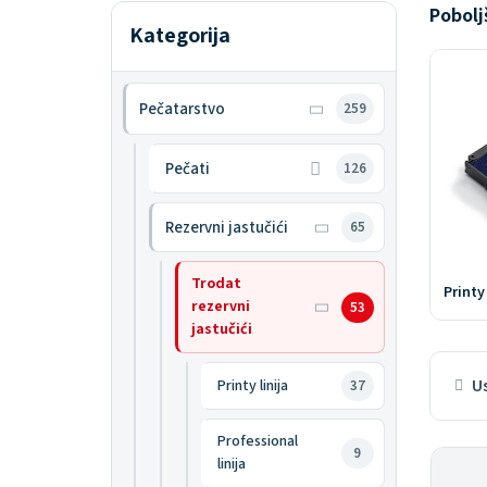
Pobolj
Kategorija
Pečatarstvo
259
Pečati
126
Rezervni jastučići
65
Trodat
Printy 
rezervni
53
jastučići
Us
Printy linija
37
Professional
9
linija