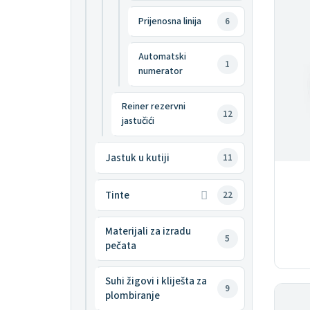
Prijenosna linija
6
Automatski
1
numerator
Reiner rezervni
12
jastučići
Jastuk u kutiji
11
Tinte
22
Materijali za izradu
5
pečata
Suhi žigovi i kliješta za
9
plombiranje