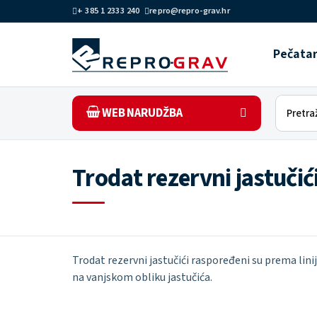
+ 385 1 2333 240
repro@repro-grav.hr
Pečata
WEB NARUDŽBA
Trodat rezervni jastučić
Trodat rezervni jastučići raspoređeni su prema liniji
na vanjskom obliku jastučića.