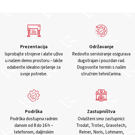
Prezentacija
Održavanje
Isprobajte strojeve i alate uživo
Redovito servisiranje osigurava
u našem demo prostoru – lakše
dugotrajan i pouzdan rad.
odaberite idealno rješenje za
Dogovorite termin s našim
svoje potrebe.
stručnim tehničarima.
Podrška
Zastupništva
Podrška dostupna radnim
Ovlašteni smo zastupnici:
danom od 8 do 16 h –
Trodat, Trotec, Gravotech,
telefonom, daljinskim
Reiner, Noris, Lohmann,