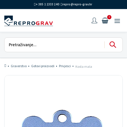
+ 385 1 2333 240
repro@repro-grav.hr
0
Graverstvo
Gotovi proizvodi
Privjesci
Kosta mala