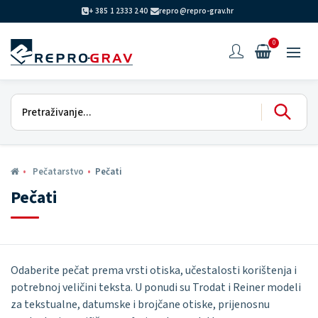
+ 385 1 2333 240
repro@repro-grav.hr
0
Pečatarstvo
Pečati
Pečati
Odaberite pečat prema vrsti otiska, učestalosti korištenja i
potrebnoj veličini teksta. U ponudi su Trodat i Reiner modeli
za tekstualne, datumske i brojčane otiske, prijenosnu