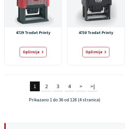
4729 Trodat Printy
4730 Trodat Printy
Opširnije
Opširnije
1
2
3
4
>
>|
Prikazano 1 do 36 od 126 (4 stranica)