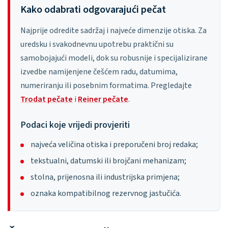
Kako odabrati odgovarajući pečat
Najprije odredite sadržaj i najveće dimenzije otiska. Za
uredsku i svakodnevnu upotrebu praktični su
samobojajući modeli, dok su robusnije i specijalizirane
izvedbe namijenjene češćem radu, datumima,
numeriranju ili posebnim formatima. Pregledajte
Trodat pečate
i
Reiner pečate
.
Podaci koje vrijedi provjeriti
najveća veličina otiska i preporučeni broj redaka;
tekstualni, datumski ili brojčani mehanizam;
stolna, prijenosna ili industrijska primjena;
oznaka kompatibilnog rezervnog jastučića.