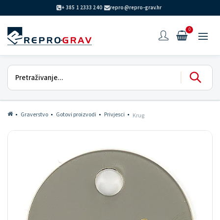
+ 385 1 2333 240
repro@repro-grav.hr
0
Graverstvo
Gotovi proizvodi
Privjesci
Krug