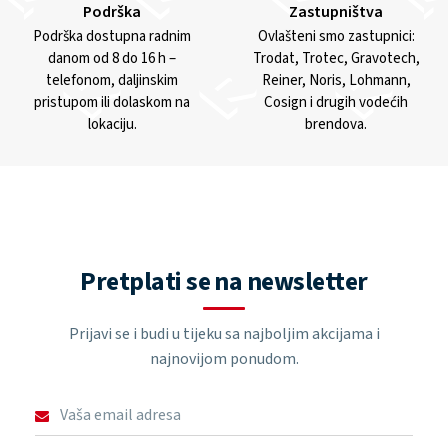
Podrška
Zastupništva
Podrška dostupna radnim
Ovlašteni smo zastupnici:
danom od 8 do 16 h –
Trodat, Trotec, Gravotech,
telefonom, daljinskim
Reiner, Noris, Lohmann,
pristupom ili dolaskom na
Cosign i drugih vodećih
lokaciju.
brendova.
Pretplati se na newsletter
Prijavi se i budi u tijeku sa najboljim akcijama i
najnovijom ponudom.