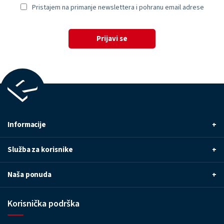
Pristajem na primanje newslettera i pohranu email adrese
Prijavi se
Informacije
+
Služba za korisnike
+
Naša ponuda
+
Korisnička podrška