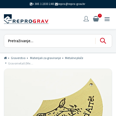
+ 385 1 2333 240
repro@repro-grav.hr
0
Graverstvo
Materijali za graviranje
Metalne ploče
Gravometall (Mesing)