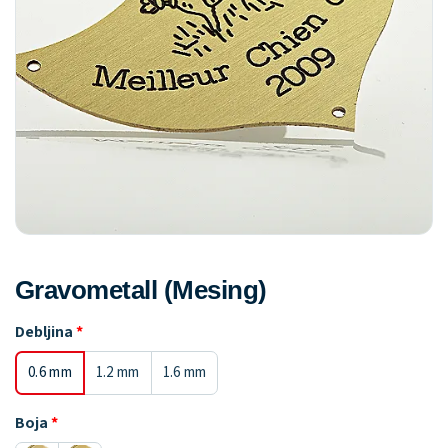
Gravometall (Mesing)
Debljina
0.6 mm
1.2 mm
1.6 mm
Boja