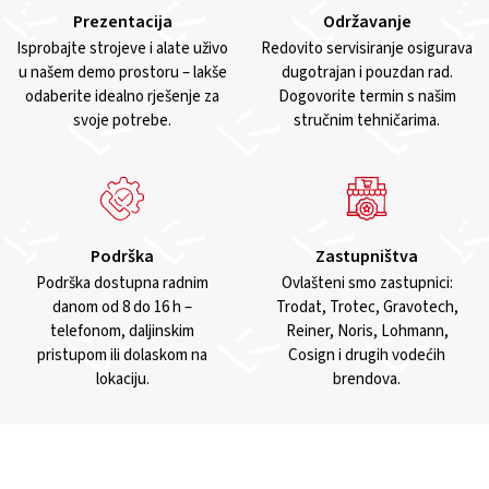
Prezentacija
Održavanje
Isprobajte strojeve i alate uživo
Redovito servisiranje osigurava
u našem demo prostoru – lakše
dugotrajan i pouzdan rad.
odaberite idealno rješenje za
Dogovorite termin s našim
svoje potrebe.
stručnim tehničarima.
Podrška
Zastupništva
Podrška dostupna radnim
Ovlašteni smo zastupnici:
danom od 8 do 16 h –
Trodat, Trotec, Gravotech,
telefonom, daljinskim
Reiner, Noris, Lohmann,
pristupom ili dolaskom na
Cosign i drugih vodećih
lokaciju.
brendova.