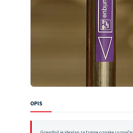
OPIS
Gravofoil je idealan za trajne oznake i označava