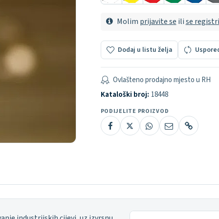
Molim
prijavite se
ili
se registr
Dodaj u listu želja
Uspore
Ovlašteno prodajno mjesto u RH
Kataloški broj:
18448
PODIJELITE PROIZVOD
nje industrijskih cijevi, uz izvrsnu