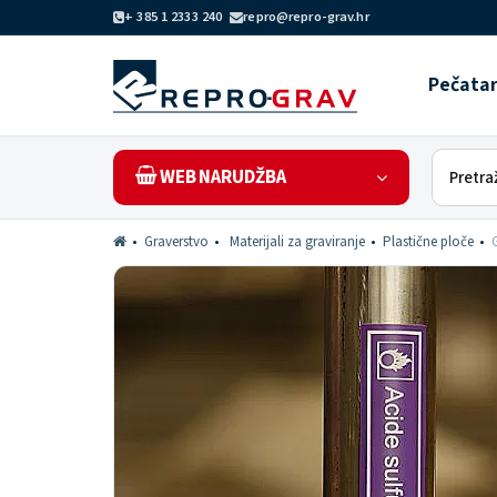
+ 385 1 2333 240
repro@repro-grav.hr
Pečata
WEB NARUDŽBA
Graverstvo
Materijali za graviranje
Plastične ploče