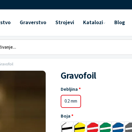
rstvo
Graverstvo
Strojevi
Katalozi
Blog
Gravofoil
Gravofoil
Debljina
0.2 mm
Boja