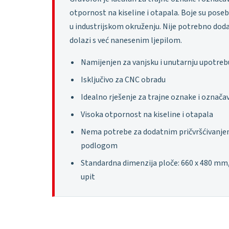
otpornost na kiseline i otapala. Boje su posebn
u industrijskom okruženju. Nije potrebno dodat
dolazi s već nanesenim ljepilom.
Namijenjen za vanjsku i unutarnju upotreb
Isključivo za CNC obradu
Idealno rješenje za trajne oznake i označava
Visoka otpornost na kiseline i otapala
Nema potrebe za dodatnim pričvršćivanjem 
podlogom
Standardna dimenzija ploče: 660 x 480 mm
upit