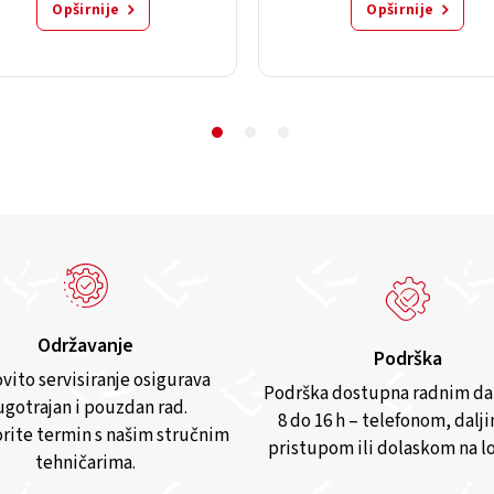
Opširnije
Opširnije
Održavanje
Podrška
vito servisiranje osigurava
Podrška dostupna radnim d
gotrajan i pouzdan rad.
8 do 16 h – telefonom, dalj
rite termin s našim stručnim
pristupom ili dolaskom na lo
tehničarima.