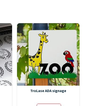
TroLase ADA signage
Tr