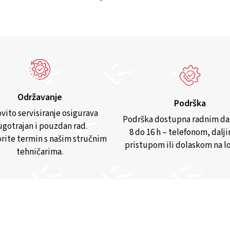
Održavanje
Podrška
vito servisiranje osigurava
Podrška dostupna radnim d
gotrajan i pouzdan rad.
8 do 16 h – telefonom, dalj
rite termin s našim stručnim
pristupom ili dolaskom na lo
tehničarima.