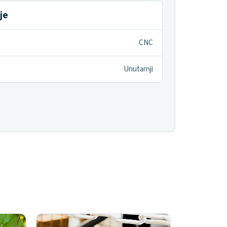
je
CNC
Unutarnji