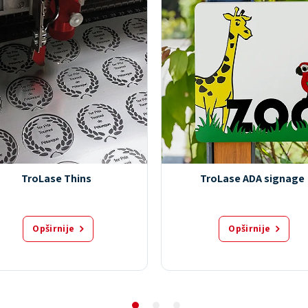
TroLase Thins
TroLase ADA signage
Opširnije
Opširnije