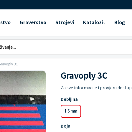
rstvo
Graverstvo
Strojevi
Katalozi
Blog
Gravoply 3C
Gravoply 3C
Za sve informacije i provjeru dostup
Debljina
1.6 mm
Boja