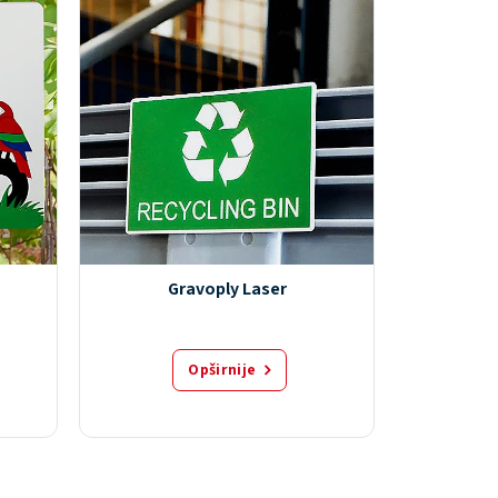
Gravoply Laser
G
Opširnije