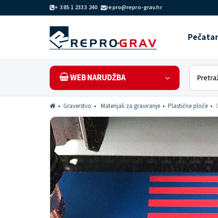
+ 385 1 2333 240
repro@repro-grav.hr
Pečata
WEB NARUDŽBA
Graverstvo
Materijali za graviranje
Plastične ploče