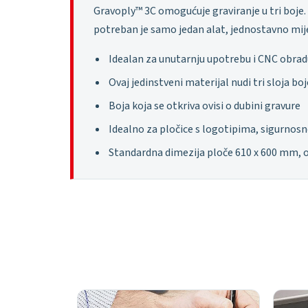
Gravoply™ 3C omogućuje graviranje u tri boje. 
potreban je samo jedan alat, jednostavno mij
Idealan za unutarnju upotrebu i CNC obrad
Ovaj jedinstveni materijal nudi tri sloja bo
Boja koja se otkriva ovisi o dubini gravure
Idealno za pločice s logotipima, sigurnos
Standardna dimezija ploče 610 x 600 mm, o