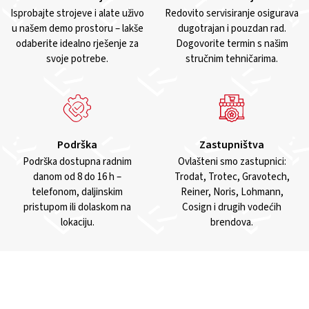
Isprobajte strojeve i alate uživo
Redovito servisiranje osigurava
u našem demo prostoru – lakše
dugotrajan i pouzdan rad.
odaberite idealno rješenje za
Dogovorite termin s našim
svoje potrebe.
stručnim tehničarima.
Podrška
Zastupništva
Podrška dostupna radnim
Ovlašteni smo zastupnici:
danom od 8 do 16 h –
Trodat, Trotec, Gravotech,
telefonom, daljinskim
Reiner, Noris, Lohmann,
pristupom ili dolaskom na
Cosign i drugih vodećih
lokaciju.
brendova.