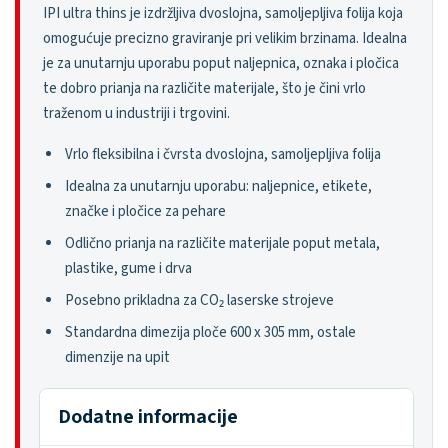
IPI ultra thins je izdržljiva dvoslojna, samoljepljiva folija koja
omogućuje precizno graviranje pri velikim brzinama. Idealna
je za unutarnju uporabu poput naljepnica, oznaka i pločica
te dobro prianja na različite materijale, što je čini vrlo
traženom u industriji i trgovini.
Vrlo fleksibilna i čvrsta dvoslojna, samoljepljiva folija
Idealna za unutarnju uporabu: naljepnice, etikete,
značke i pločice za pehare
Odlično prianja na različite materijale poput metala,
plastike, gume i drva
Posebno prikladna za CO₂ laserske strojeve
Standardna dimezija ploče 600 x 305 mm, ostale
dimenzije na upit
Dodatne informacije