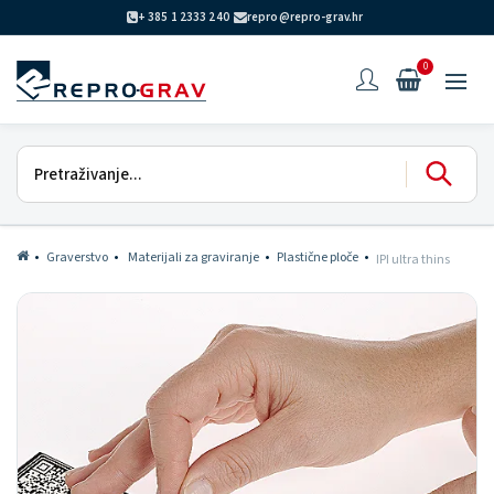
+ 385 1 2333 240
repro@repro-grav.hr
0
Graverstvo
Materijali za graviranje
Plastične ploče
IPI ultra thins