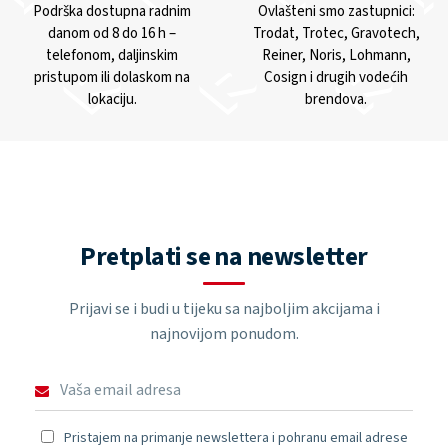
Podrška dostupna radnim
Ovlašteni smo zastupnici:
danom od 8 do 16 h –
Trodat, Trotec, Gravotech,
telefonom, daljinskim
Reiner, Noris, Lohmann,
pristupom ili dolaskom na
Cosign i drugih vodećih
lokaciju.
brendova.
Pretplati se na newsletter
Prijavi se i budi u tijeku sa najboljim akcijama i
najnovijom ponudom.
Pristajem na primanje newslettera i pohranu email adrese