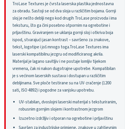
TroLase Textures je čvrsta laserska plastika jednostavna
za obradu. Sastoji se od dva sloja u različitim bojama. Gornji
sloj je nešto deblji nego kod drugih TroLase proizvoda i ima
teksturu, što ga čini posebno otpornim na ogrebotine i
prljavštinu. Graviranjem se uklanja gornji sloj i otkriva boja
ispod, stvarajući jasan kontrast – savršeno za znakove,
tekst, logotipe i još mnogo toga.TroLase Textures ima
laserski kompatibilnu jezgru od modificiranog akrila.
Materijal je lagano savitljiv i ne postaje lomljiv tijekom
vremena, čak ni nakon dugotrajne upotrebe. Kompatibilan
je s većinom laserskih sustava i dostupan u različitim
debljinama. Sve ploče testirane su na UV-zračenje (1200
sati, ISO 4892) i pogodne za vanjsku upotrebu.
UV-stabilan, dvoslojni laserski materijal s teksturiranim,
robusnim gornjim slojem i kontrastnom jezgrom
Izuzetno izdržljiv i otporan na ogrebotine i prljavštinu
Savršen za industrijske primjene, znakove u zahtjevnim