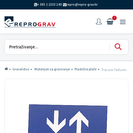
+ 385 1 2333 240
repro@repro-grav.hr
0
Graverstvo
Materijali za graviranje
Plastične ploče
TroLase Textures