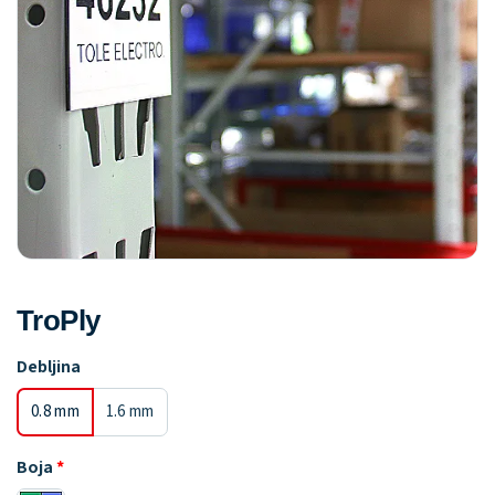
TroPly
Debljina
0.8 mm
1.6 mm
Boja