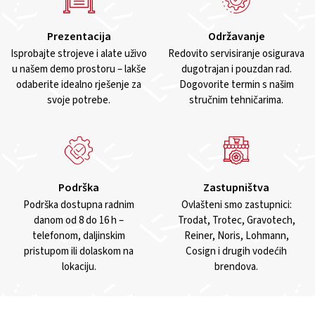
Prezentacija
Održavanje
Isprobajte strojeve i alate uživo
Redovito servisiranje osigurava
u našem demo prostoru – lakše
dugotrajan i pouzdan rad.
odaberite idealno rješenje za
Dogovorite termin s našim
svoje potrebe.
stručnim tehničarima.
Podrška
Zastupništva
Podrška dostupna radnim
Ovlašteni smo zastupnici:
danom od 8 do 16 h –
Trodat, Trotec, Gravotech,
telefonom, daljinskim
Reiner, Noris, Lohmann,
pristupom ili dolaskom na
Cosign i drugih vodećih
lokaciju.
brendova.