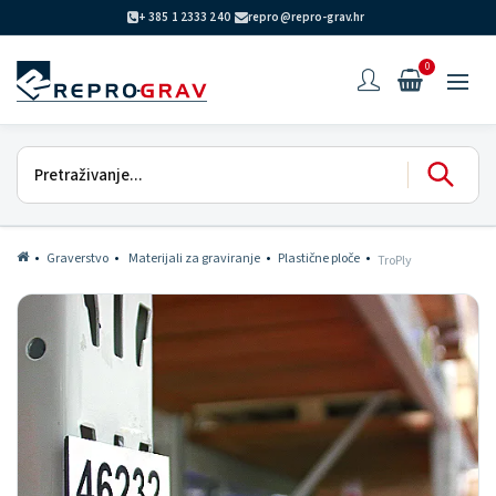
+ 385 1 2333 240
repro@repro-grav.hr
0
Graverstvo
Materijali za graviranje
Plastične ploče
TroPly