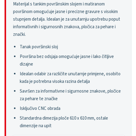
Materijal s tankim površinskim slojem i matiranom
površinom omogućuje jasne i precizne gravure s visokim
stupnjem detalja. Idealan je za unutarnju upotrebu poput
informativnih i sigurnosnih znakova, pločica za pehare i
znački.
Tanak površinski sloj
Površina bez odsjaja omogućuje jasne i lako čitljive
dizajne
Idealan odabir za različite unutarnje primjene, osobito
kada je potrebna visoka razina detalja
Savršen za informativne i sigurnosne znakove, pločice
za pehare te značke
Isključivo CNC obrada
Standardna dimezija ploče 610 x 610 mm, ostale
dimenzije na upit