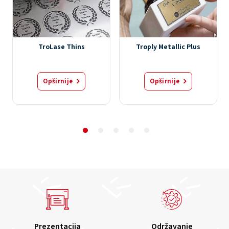
TroLase Thins
Troply Metallic Plus
Opširnije
Opširnije
Prezentacija
Održavanje