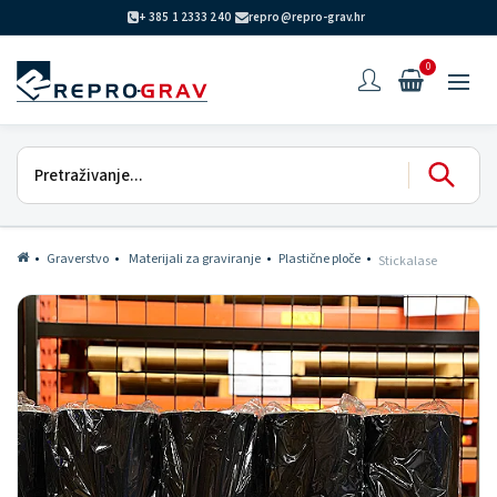
+ 385 1 2333 240
repro@repro-grav.hr
0
Graverstvo
Materijali za graviranje
Plastične ploče
Stickalase