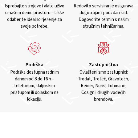
Isprobajte strojeve i alate uživo
Redovito servisiranje osigurava
u našem demo prostoru – lakše
dugotrajan i pouzdan rad.
odaberite idealno rješenje za
Dogovorite termin s našim
svoje potrebe.
stručnim tehničarima.
Podrška
Zastupništva
Podrška dostupna radnim
Ovlašteni smo zastupnici:
danom od 8 do 16 h –
Trodat, Trotec, Gravotech,
telefonom, daljinskim
Reiner, Noris, Lohmann,
pristupom ili dolaskom na
Cosign i drugih vodećih
lokaciju.
brendova.