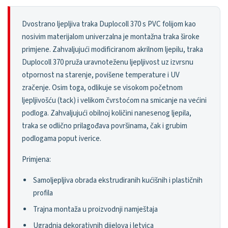
Dvostrano ljepljiva traka Duplocoll 370 s PVC folijom kao
nosivim materijalom univerzalna je montažna traka široke
primjene. Zahvaljujući modificiranom akrilnom ljepilu, traka
Duplocoll 370 pruža uravnoteženu ljepljivost uz izvrsnu
otpornost na starenje, povišene temperature i UV
zračenje. Osim toga, odlikuje se visokom početnom
ljepljivošću (tack) i velikom čvrstoćom na smicanje na većini
podloga. Zahvaljujući obilnoj količini nanesenog ljepila,
traka se odlično prilagođava površinama, čak i grubim
podlogama poput iverice.
Primjena:
Samoljepljiva obrada ekstrudiranih kućišnih i plastičnih
profila
Trajna montaža u proizvodnji namještaja
Ugradnja dekorativnih dijelova i letvica