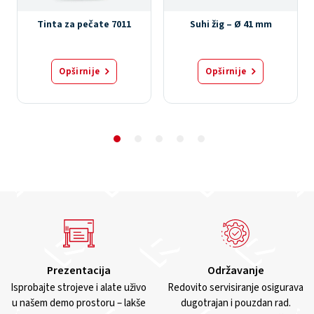
Tinta za pečate 7011
Suhi žig – Ø 41 mm
Opširnije
Opširnije
Prezentacija
Održavanje
Isprobajte strojeve i alate uživo
Redovito servisiranje osigurava
u našem demo prostoru – lakše
dugotrajan i pouzdan rad.