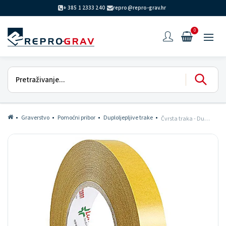
+ 385 1 2333 240
repro@repro-grav.hr
0
Graverstvo
Pomoćni pribor
Duploljepljive trake
Čvrsta traka - DuploColl 370