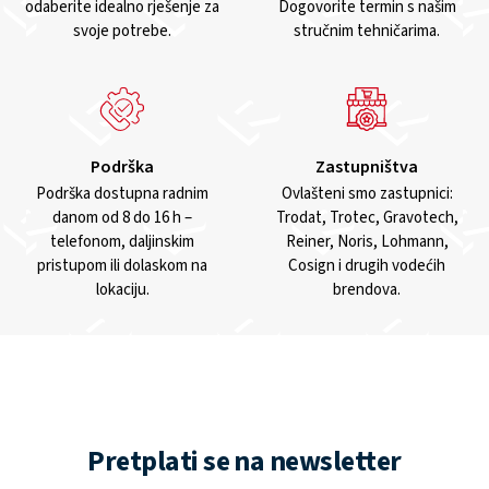
odaberite idealno rješenje za
Dogovorite termin s našim
svoje potrebe.
stručnim tehničarima.
Podrška
Zastupništva
Podrška dostupna radnim
Ovlašteni smo zastupnici:
danom od 8 do 16 h –
Trodat, Trotec, Gravotech,
telefonom, daljinskim
Reiner, Noris, Lohmann,
pristupom ili dolaskom na
Cosign i drugih vodećih
lokaciju.
brendova.
Pretplati se na newsletter