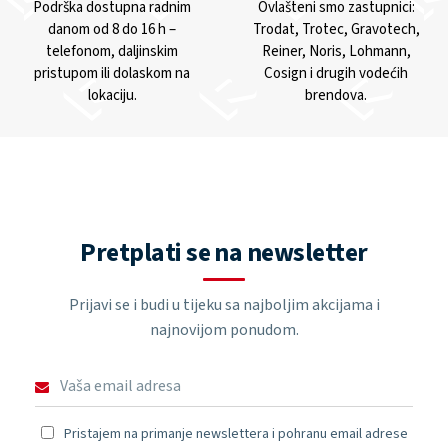
Podrška dostupna radnim
Ovlašteni smo zastupnici:
danom od 8 do 16 h –
Trodat, Trotec, Gravotech,
telefonom, daljinskim
Reiner, Noris, Lohmann,
pristupom ili dolaskom na
Cosign i drugih vodećih
lokaciju.
brendova.
Pretplati se na newsletter
Prijavi se i budi u tijeku sa najboljim akcijama i
najnovijom ponudom.
Pristajem na primanje newslettera i pohranu email adrese