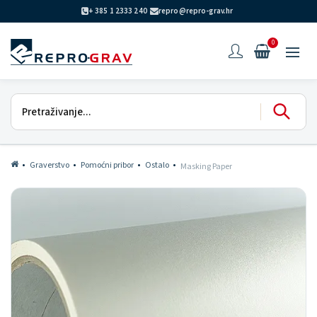
+ 385 1 2333 240
repro@repro-grav.hr
0
Graverstvo
Pomoćni pribor
Ostalo
Masking Paper