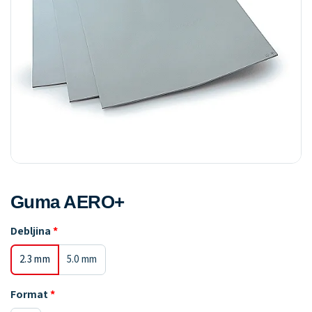
Guma AERO+
Debljina
2.3 mm
5.0 mm
Format