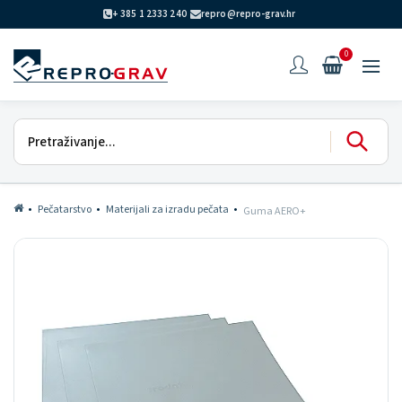
+ 385 1 2333 240
repro@repro-grav.hr
0
Pečatarstvo
Materijali za izradu pečata
Guma AERO+