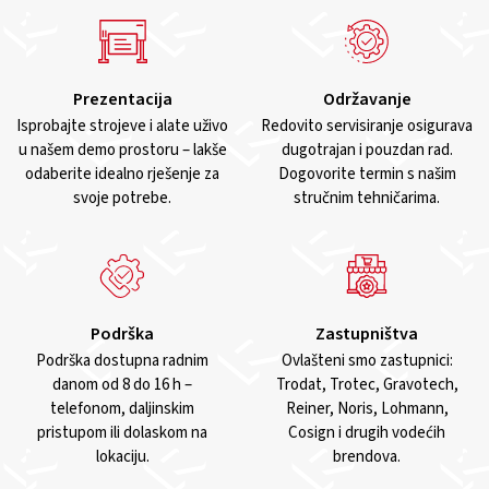
Prezentacija
Održavanje
Isprobajte strojeve i alate uživo
Redovito servisiranje osigurava
u našem demo prostoru – lakše
dugotrajan i pouzdan rad.
odaberite idealno rješenje za
Dogovorite termin s našim
svoje potrebe.
stručnim tehničarima.
Podrška
Zastupništva
Podrška dostupna radnim
Ovlašteni smo zastupnici:
danom od 8 do 16 h –
Trodat, Trotec, Gravotech,
telefonom, daljinskim
Reiner, Noris, Lohmann,
pristupom ili dolaskom na
Cosign i drugih vodećih
lokaciju.
brendova.