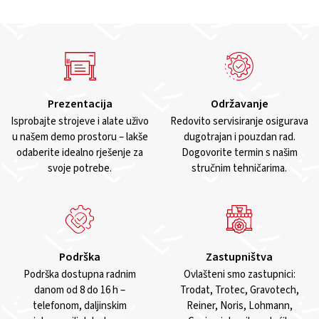
Prezentacija
Održavanje
Isprobajte strojeve i alate uživo
Redovito servisiranje osigurava
u našem demo prostoru – lakše
dugotrajan i pouzdan rad.
odaberite idealno rješenje za
Dogovorite termin s našim
svoje potrebe.
stručnim tehničarima.
Podrška
Zastupništva
Podrška dostupna radnim
Ovlašteni smo zastupnici:
danom od 8 do 16 h –
Trodat, Trotec, Gravotech,
telefonom, daljinskim
Reiner, Noris, Lohmann,