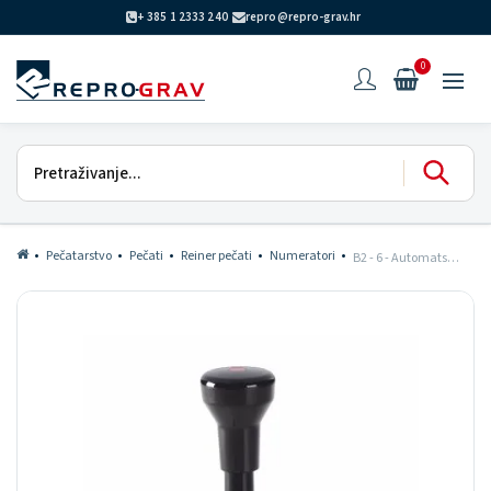
+ 385 1 2333 240
repro@repro-grav.hr
0
Pečatarstvo
Pečati
Reiner pečati
Numeratori
B2 - 6 - Automatski numerator