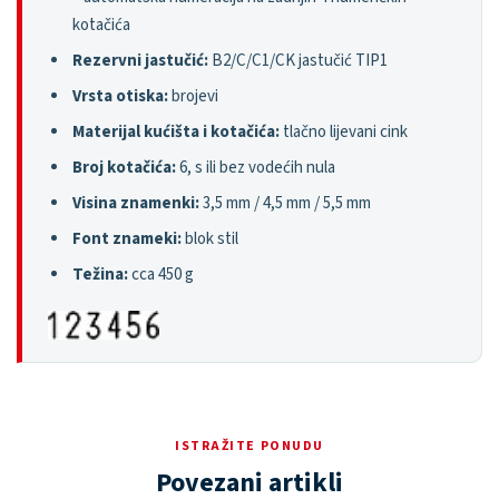
kotačića
Rezervni jastučić:
B2/C/C1/CK jastučić TIP1
Vrsta otiska:
brojevi
Materijal kućišta i kotačića:
tlačno lijevani cink
Broj kotačića:
6, s ili bez vodećih nula
Visina znamenki:
3,5 mm / 4,5 mm / 5,5 mm
Font znameki:
blok stil
Težina:
cca 450 g
ISTRAŽITE PONUDU
Povezani artikli