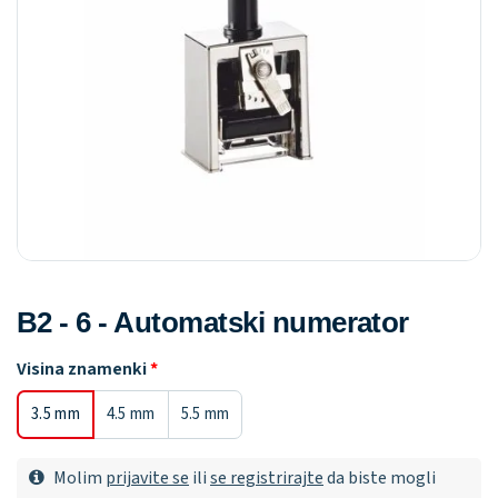
B2 - 6 - Automatski numerator
Visina znamenki
3.5 mm
4.5 mm
5.5 mm
Molim
prijavite se
ili
se registrirajte
da biste mogli