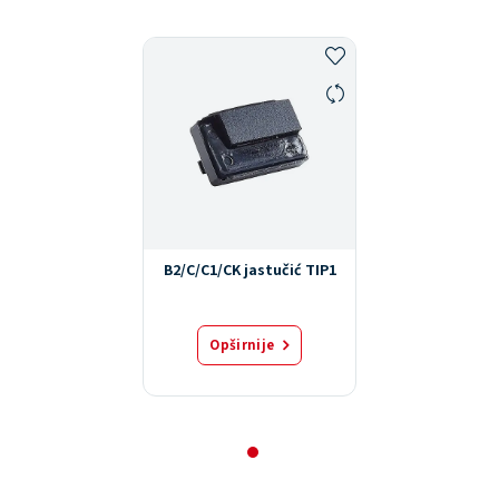
B2/C/C1/CK jastučić TIP1
Opširnije