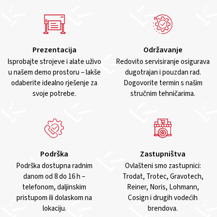
Prezentacija
Održavanje
Isprobajte strojeve i alate uživo
Redovito servisiranje osigurava
u našem demo prostoru – lakše
dugotrajan i pouzdan rad.
odaberite idealno rješenje za
Dogovorite termin s našim
svoje potrebe.
stručnim tehničarima.
Podrška
Zastupništva
Podrška dostupna radnim
Ovlašteni smo zastupnici:
danom od 8 do 16 h –
Trodat, Trotec, Gravotech,
telefonom, daljinskim
Reiner, Noris, Lohmann,
pristupom ili dolaskom na
Cosign i drugih vodećih
lokaciju.
brendova.