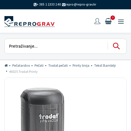
+ 385 1 2333 240
repro@repro-grav.hr
0
Pečatarstvo
Pečati
Trodat pečati
Printy linija
Tekst štambilji
46025 Trodat Printy