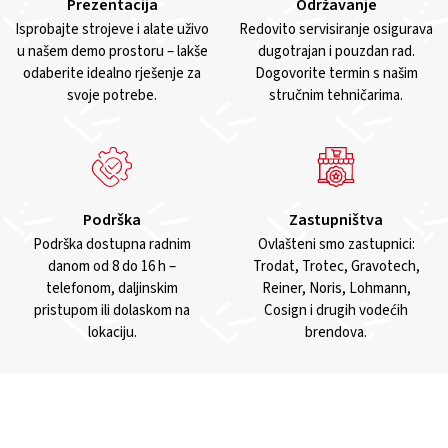
Prezentacija
Održavanje
Isprobajte strojeve i alate uživo
Redovito servisiranje osigurava
u našem demo prostoru – lakše
dugotrajan i pouzdan rad.
odaberite idealno rješenje za
Dogovorite termin s našim
svoje potrebe.
stručnim tehničarima.
Podrška
Zastupništva
Podrška dostupna radnim
Ovlašteni smo zastupnici:
danom od 8 do 16 h –
Trodat, Trotec, Gravotech,
telefonom, daljinskim
Reiner, Noris, Lohmann,
pristupom ili dolaskom na
Cosign i drugih vodećih
lokaciju.
brendova.