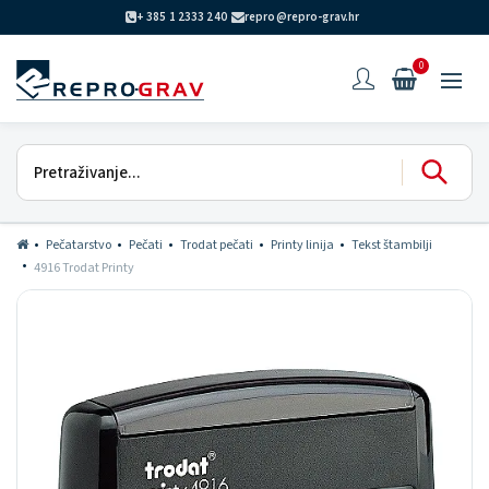
+ 385 1 2333 240
repro@repro-grav.hr
0
Pečatarstvo
Pečati
Trodat pečati
Printy linija
Tekst štambilji
4916 Trodat Printy