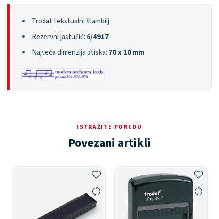
Trodat tekstualni štambilj
Rezervni jastučić:
6/4917
Najveća dimenzija otiska:
70 x 10 mm
ISTRAŽITE PONUDU
Povezani artikli