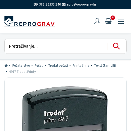
+ 385 1 2333 240
repro@repro-grav.hr
0
Pečatarstvo
Pečati
Trodat pečati
Printy linija
Tekst štambilji
4917 Trodat Printy