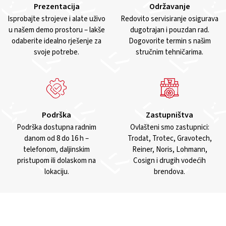
Prezentacija
Održavanje
Isprobajte strojeve i alate uživo
Redovito servisiranje osigurava
u našem demo prostoru – lakše
dugotrajan i pouzdan rad.
odaberite idealno rješenje za
Dogovorite termin s našim
svoje potrebe.
stručnim tehničarima.
Podrška
Zastupništva
Podrška dostupna radnim
Ovlašteni smo zastupnici:
danom od 8 do 16 h –
Trodat, Trotec, Gravotech,
telefonom, daljinskim
Reiner, Noris, Lohmann,
pristupom ili dolaskom na
Cosign i drugih vodećih
lokaciju.
brendova.