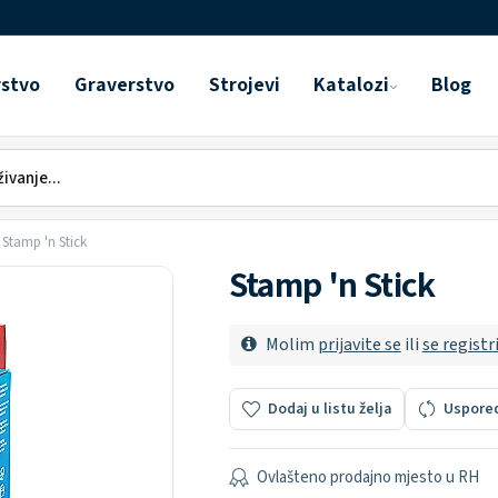
rstvo
Graverstvo
Strojevi
Katalozi
Blog
Stamp 'n Stick
Stamp 'n Stick
Molim
prijavite se
ili
se registr
Dodaj u listu želja
Uspore
Ovlašteno prodajno mjesto u RH