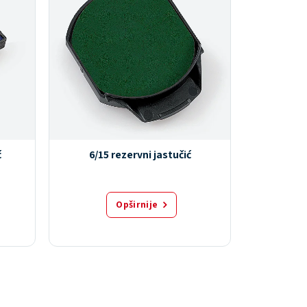
ć
6/15 rezervni jastučić
ID
Opširnije