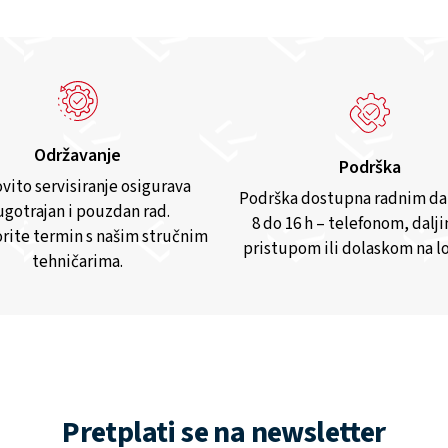
Održavanje
Podrška
vito servisiranje osigurava
Podrška dostupna radnim d
gotrajan i pouzdan rad.
8 do 16 h – telefonom, dalj
rite termin s našim stručnim
pristupom ili dolaskom na lo
tehničarima.
Pretplati se na newsletter