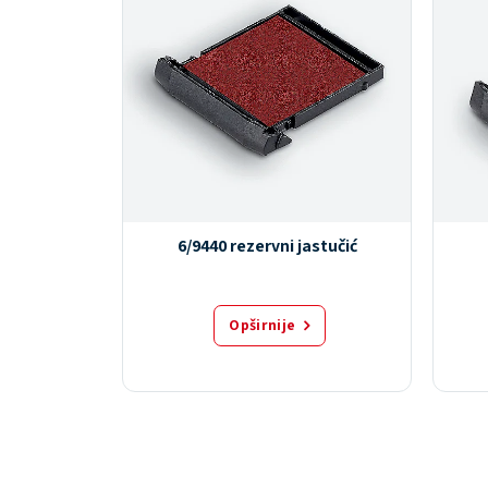
r
6/9440 rezervni jastučić
Opširnije