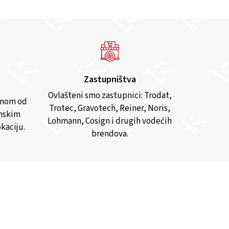
Zastupništva
Ovlašteni smo zastupnici: Trodat,
anom od
Trotec, Gravotech, Reiner, Noris,
inskim
Lohmann, Cosign i drugih vodećih
kaciju.
brendova.