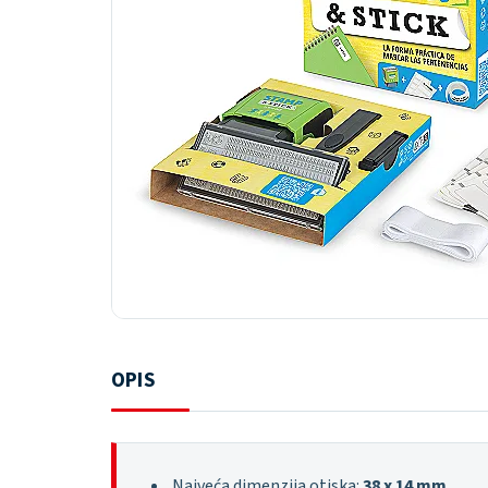
OPIS
Najveća dimenzija otiska:
38 x 14 mm