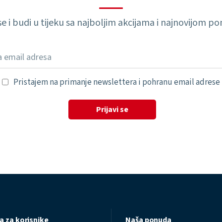
 se i budi u tijeku sa najboljim akcijama i najnovijom 
Pristajem na primanje newslettera i pohranu email adrese
Prijavi se
a za korisnike
Naša ponuda