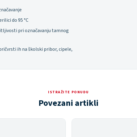
značavanje
rilici do 95 °C
čitljivosti pri označavanju tamnog
čvrsti ih na školski pribor, cipele,
ISTRAŽITE PONUDU
Povezani artikli