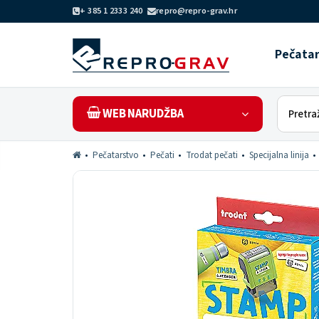
+ 385 1 2333 240
repro@repro-grav.hr
Pečata
WEB NARUDŽBA
Pečatarstvo
Pečati
Trodat pečati
Specijalna linija