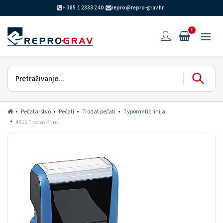
+ 385 1 2333 240
repro@repro-grav.hr
0
Pečatarstvo
Pečati
Trodat pečati
Typomatic linija
4911 Trodat Printy Typomatic