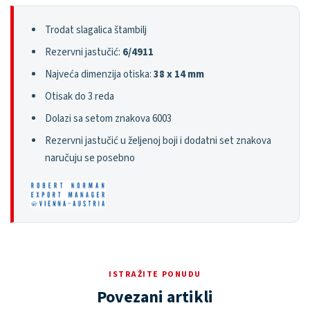
Trodat slagalica štambilj
Rezervni jastučić:
6/4911
Najveća dimenzija otiska:
38 x 14 mm
Otisak do 3 reda
Dolazi sa setom znakova 6003
Rezervni jastučić u željenoj boji i dodatni set znakova
naručuju se posebno
ISTRAŽITE PONUDU
Povezani artikli