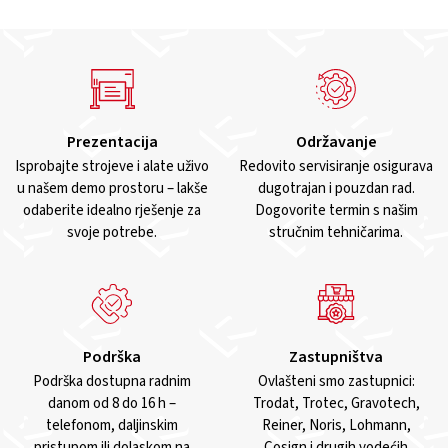
Prezentacija
Održavanje
Isprobajte strojeve i alate uživo
Redovito servisiranje osigurava
u našem demo prostoru – lakše
dugotrajan i pouzdan rad.
odaberite idealno rješenje za
Dogovorite termin s našim
svoje potrebe.
stručnim tehničarima.
Podrška
Zastupništva
Podrška dostupna radnim
Ovlašteni smo zastupnici:
danom od 8 do 16 h –
Trodat, Trotec, Gravotech,
telefonom, daljinskim
Reiner, Noris, Lohmann,
pristupom ili dolaskom na
Cosign i drugih vodećih