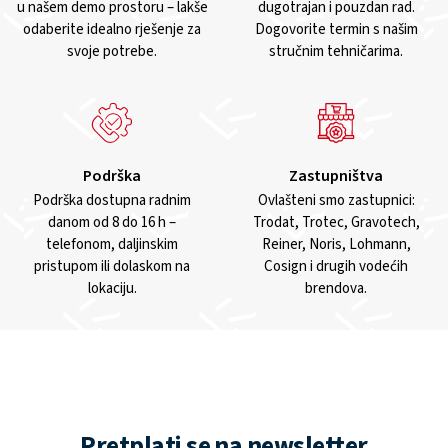
u našem demo prostoru – lakše
dugotrajan i pouzdan rad.
odaberite idealno rješenje za
Dogovorite termin s našim
svoje potrebe.
stručnim tehničarima.
Podrška
Zastupništva
Podrška dostupna radnim
Ovlašteni smo zastupnici:
danom od 8 do 16 h –
Trodat, Trotec, Gravotech,
telefonom, daljinskim
Reiner, Noris, Lohmann,
pristupom ili dolaskom na
Cosign i drugih vodećih
lokaciju.
brendova.
Pretplati se na newsletter