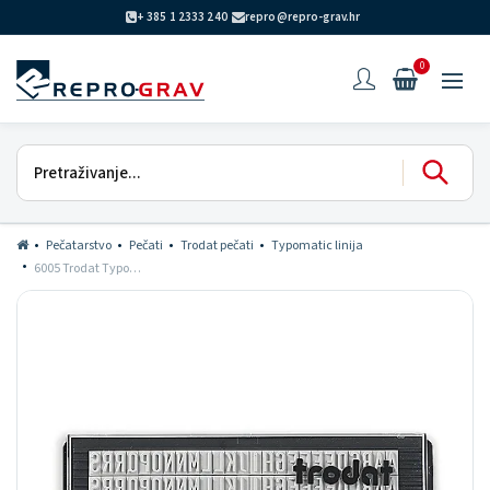
+ 385 1 2333 240
repro@repro-grav.hr
0
Pečatarstvo
Pečati
Trodat pečati
Typomatic linija
6005 Trodat Typomatic