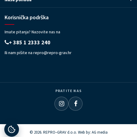
Korisnička podrška
Imate pitanja? Nazovite nas na
+ 385 1 2333 240
Ili nam pišite na
repro@repro-grav.hr
PRATITE NAS
© 2026. REPRO–GRAV d.o.o. Web by:
AG media