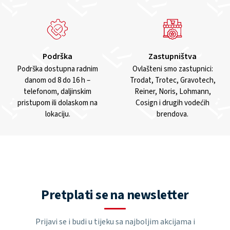
Podrška
Zastupništva
Podrška dostupna radnim
Ovlašteni smo zastupnici:
danom od 8 do 16 h –
Trodat, Trotec, Gravotech,
telefonom, daljinskim
Reiner, Noris, Lohmann,
pristupom ili dolaskom na
Cosign i drugih vodećih
lokaciju.
brendova.
Pretplati se na newsletter
Prijavi se i budi u tijeku sa najboljim akcijama i