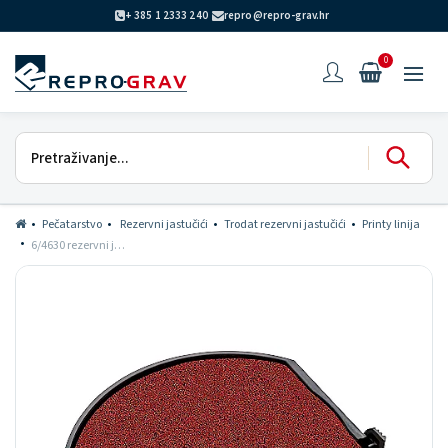
+ 385 1 2333 240
repro@repro-grav.hr
0
Pečatarstvo
Rezervni jastučići
Trodat rezervni jastučići
Printy linija
6/4630 rezervni jastučić