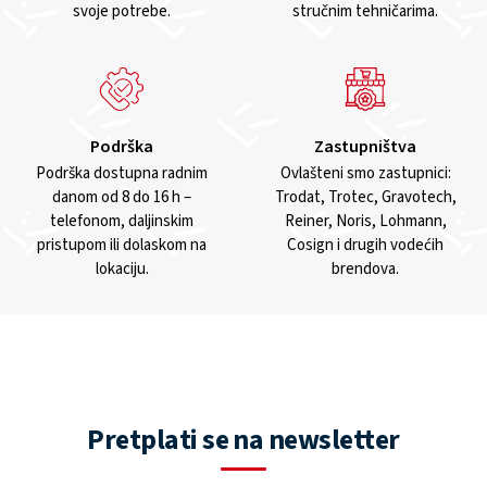
svoje potrebe.
stručnim tehničarima.
Podrška
Zastupništva
Podrška dostupna radnim
Ovlašteni smo zastupnici:
danom od 8 do 16 h –
Trodat, Trotec, Gravotech,
telefonom, daljinskim
Reiner, Noris, Lohmann,
pristupom ili dolaskom na
Cosign i drugih vodećih
lokaciju.
brendova.
Pretplati se na newsletter