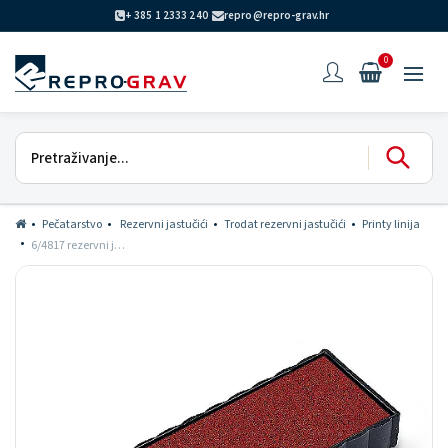
+ 385 1 2333 240
repro@repro-grav.hr
0
Pečatarstvo
Rezervni jastučići
Trodat rezervni jastučići
Printy linija
6/4817 rezervni jastučić