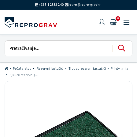
+ 385 1 2333 240
repro@repro-grav.hr
0
Pečatarstvo
Rezervni jastučići
Trodat rezervni jastučići
Printy linija
6/4928 rezervni jastučić