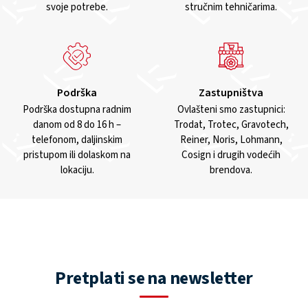
svoje potrebe.
stručnim tehničarima.
Podrška
Zastupništva
Podrška dostupna radnim
Ovlašteni smo zastupnici:
danom od 8 do 16 h –
Trodat, Trotec, Gravotech,
telefonom, daljinskim
Reiner, Noris, Lohmann,
pristupom ili dolaskom na
Cosign i drugih vodećih
lokaciju.
brendova.
Pretplati se na newsletter