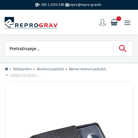
+ 385 1 2333 240
repro@repro-grav.hr
0
Pečatarstvo
Rezervni jastučići
Reiner rezervni jastučići
CS50/C1/C/CK/A1 jastučić