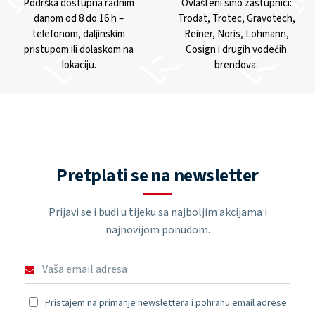
Podrška dostupna radnim
Ovlašteni smo zastupnici:
danom od 8 do 16 h –
Trodat, Trotec, Gravotech,
telefonom, daljinskim
Reiner, Noris, Lohmann,
pristupom ili dolaskom na
Cosign i drugih vodećih
lokaciju.
brendova.
Pretplati se na newsletter
Prijavi se i budi u tijeku sa najboljim akcijama i
najnovijom ponudom.
Pristajem na primanje newslettera i pohranu email adrese