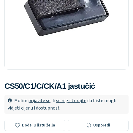
CS50/C1/C/CK/A1 jastučić
Molim
prijavite se
ili
se registrirajte
da biste mogli
vidjeti cijenu i dostupnost
Dodaj u listu želja
Usporedi