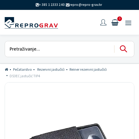
+ 385 1 2333 240
repro@repro-grav.hr
0
Pečatarstvo
Rezervni jastučići
Reiner rezervni jastučići
D53EC jastučić TIP4