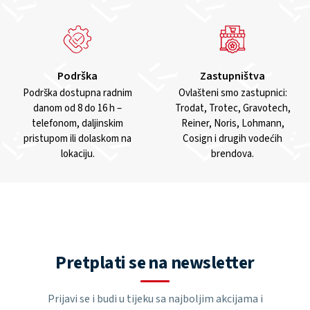
Podrška
Zastupništva
Podrška dostupna radnim
Ovlašteni smo zastupnici:
danom od 8 do 16 h –
Trodat, Trotec, Gravotech,
telefonom, daljinskim
Reiner, Noris, Lohmann,
pristupom ili dolaskom na
Cosign i drugih vodećih
lokaciju.
brendova.
Pretplati se na newsletter
Prijavi se i budi u tijeku sa najboljim akcijama i