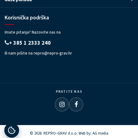
Korisnička podrška
Imate pitanja? Nazovite nas na
+ 385 1 2333 240
Ili nam pišite na
repro@repro-grav.hr
PRATITE NAS
© 2026. REPRO–GRAV d.o.o. Web by:
AG media