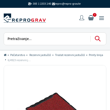
+ 385 1 2333 240
repro@repro-grav.hr
0
Pečatarstvo
Rezervni jastučići
Trodat rezervni jastučići
Printy linija
6/4923 rezervni jastučić