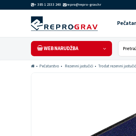
+ 385 1 2333 240
repro@repro-grav.hr
Pečata
WEB NARUDŽBA
Pečatarstvo
Rezervni jastučići
Trodat rezervni jastučić