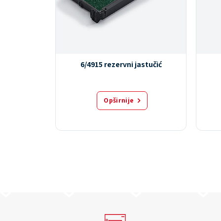
astučić
6/4915 rezervni jastučić
Opširnije