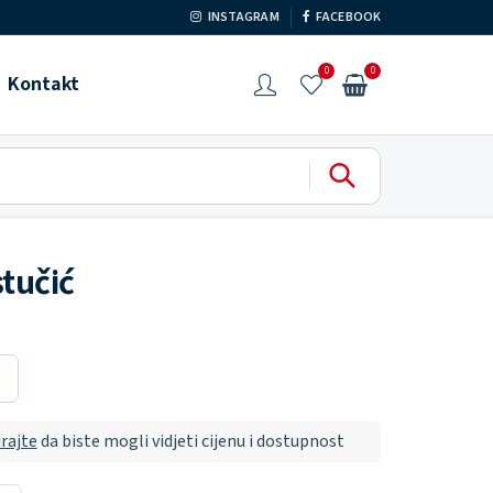
INSTAGRAM
FACEBOOK
0
0
Kontakt
stučić
irajte
da biste mogli vidjeti cijenu i dostupnost