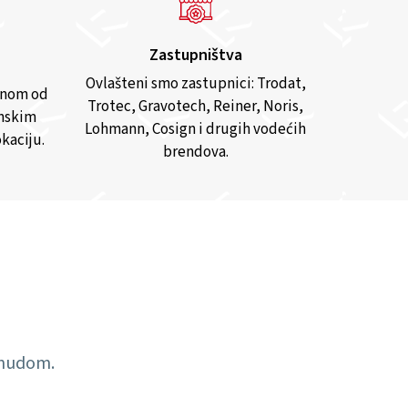
Zastupništva
Ovlašteni smo zastupnici: Trodat,
anom od
Trotec, Gravotech, Reiner, Noris,
inskim
Lohmann, Cosign i drugih vodećih
kaciju.
brendova.
ponudom.