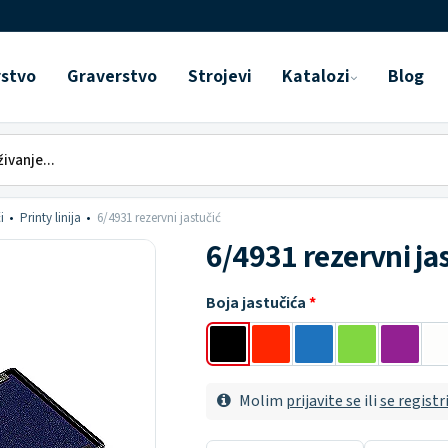
rstvo
Graverstvo
Strojevi
Katalozi
Blog
i
Printy linija
6/4931 rezervni jastučić
6/4931 rezervni ja
Boja jastučića
Molim
prijavite se
ili
se registr