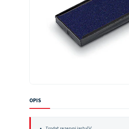
OPIS
Trodat rezervni jastučić