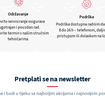
Održavanje
Podrška
vito servisiranje osigurava
Podrška dostupna radnim d
gotrajan i pouzdan rad.
8 do 16 h – telefonom, dalj
rite termin s našim stručnim
pristupom ili dolaskom na lo
tehničarima.
Pretplati se na newsletter
 se i budi u tijeku sa najboljim akcijama i najnovijom 