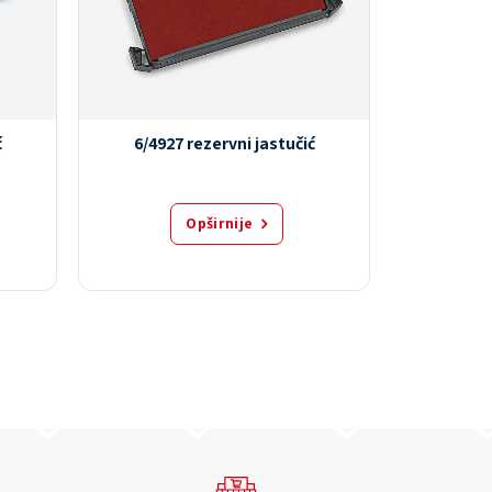
ć
6/4927 rezervni jastučić
6/4603
Opširnije