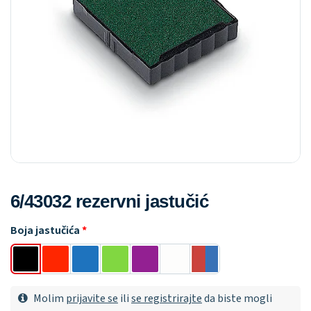
6/43032 rezervni jastučić
Boja jastučića
Molim
prijavite se
ili
se registrirajte
da biste mogli