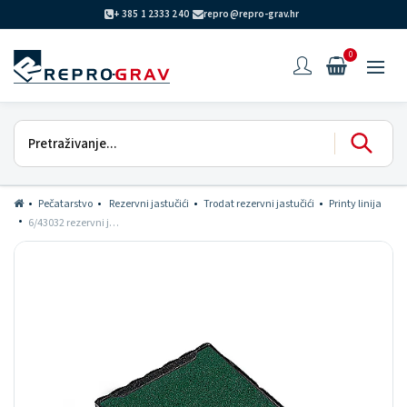
+ 385 1 2333 240
repro@repro-grav.hr
0
Pečatarstvo
Rezervni jastučići
Trodat rezervni jastučići
Printy linija
6/43032 rezervni jastučić