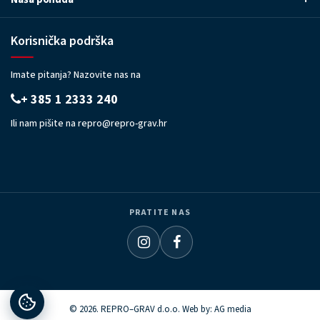
Korisnička podrška
Imate pitanja? Nazovite nas na
+ 385 1 2333 240
Ili nam pišite na
repro@repro-grav.hr
PRATITE NAS
© 2026. REPRO–GRAV d.o.o. Web by:
AG media