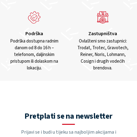
Podrška
Zastupništva
Podrška dostupna radnim
Ovlašteni smo zastupnici:
danom od 8 do 16 h –
Trodat, Trotec, Gravotech,
telefonom, daljinskim
Reiner, Noris, Lohmann,
pristupom ili dolaskom na
Cosign i drugih vodećih
lokaciju.
brendova.
Pretplati se na newsletter
Prijavi se i budi u tijeku sa najboljim akcijama i