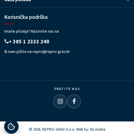
Korisnička podrška
Imate pitanja? Nazovite nas na
+ 385 1 2333 240
Ili nam pišite na
repro@repro-grav.hr
PRATITE NAS
© 2026. REPRO–GRAV d.o.o. Web by:
AG media