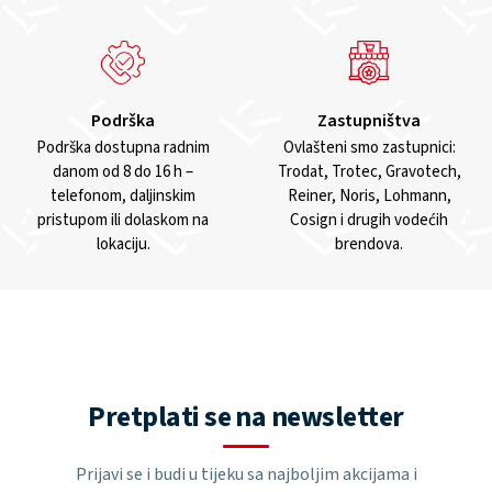
Podrška
Zastupništva
Podrška dostupna radnim
Ovlašteni smo zastupnici:
danom od 8 do 16 h –
Trodat, Trotec, Gravotech,
telefonom, daljinskim
Reiner, Noris, Lohmann,
pristupom ili dolaskom na
Cosign i drugih vodećih
lokaciju.
brendova.
Pretplati se na newsletter
Prijavi se i budi u tijeku sa najboljim akcijama i