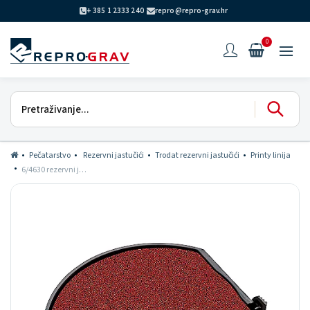
+ 385 1 2333 240
repro@repro-grav.hr
0
Pečatarstvo
Rezervni jastučići
Trodat rezervni jastučići
Printy linija
6/4630 rezervni jastučić