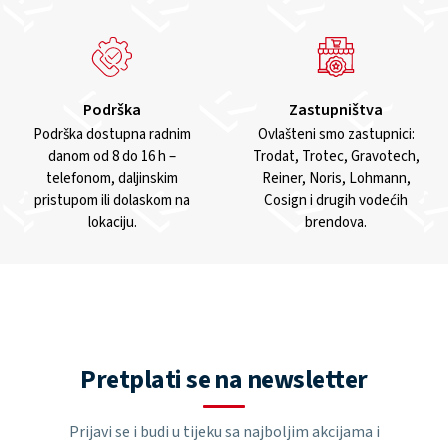
Podrška
Zastupništva
Podrška dostupna radnim
Ovlašteni smo zastupnici:
danom od 8 do 16 h –
Trodat, Trotec, Gravotech,
telefonom, daljinskim
Reiner, Noris, Lohmann,
pristupom ili dolaskom na
Cosign i drugih vodećih
lokaciju.
brendova.
Pretplati se na newsletter
Prijavi se i budi u tijeku sa najboljim akcijama i