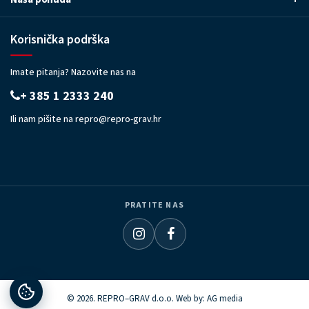
Korisnička podrška
Imate pitanja? Nazovite nas na
+ 385 1 2333 240
Ili nam pišite na
repro@repro-grav.hr
PRATITE NAS
© 2026. REPRO–GRAV d.o.o. Web by:
AG media