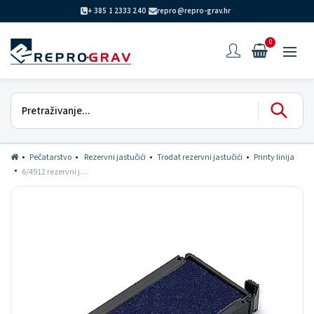
+ 385 1 2333 240
repro@repro-grav.hr
0
Pečatarstvo
Rezervni jastučići
Trodat rezervni jastučići
Printy linija
6/4912 rezervni jastučić