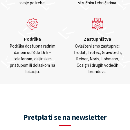
svoje potrebe.
stručnim tehničarima.
Podrška
Zastupništva
Podrška dostupna radnim
Ovlašteni smo zastupnici:
danom od 8 do 16 h –
Trodat, Trotec, Gravotech,
telefonom, daljinskim
Reiner, Noris, Lohmann,
pristupom ili dolaskom na
Cosign i drugih vodećih
lokaciju.
brendova.
Pretplati se na newsletter