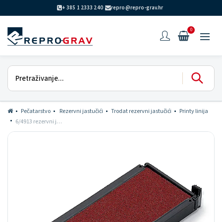
+ 385 1 2333 240
repro@repro-grav.hr
0
Pečatarstvo
Rezervni jastučići
Trodat rezervni jastučići
Printy linija
6/4913 rezervni jastučić