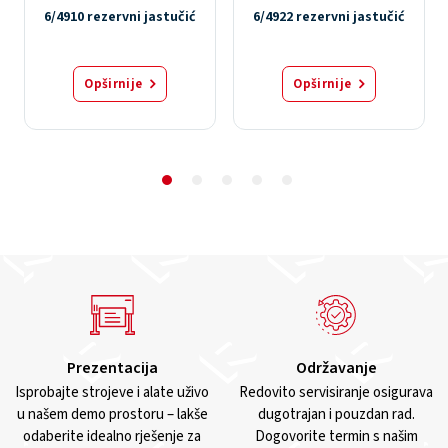
6/4910 rezervni jastučić
6/4922 rezervni jastučić
Opširnije
Opširnije
Prezentacija
Održavanje
Isprobajte strojeve i alate uživo
Redovito servisiranje osigurava
u našem demo prostoru – lakše
dugotrajan i pouzdan rad.
odaberite idealno rješenje za
Dogovorite termin s našim