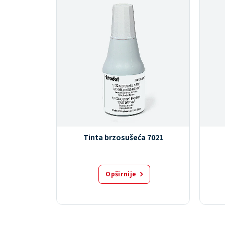
 111
Tinta brzosušeća 7021
Opširnije