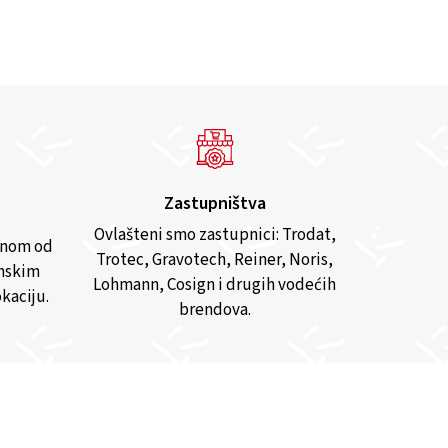
Zastupništva
Ovlašteni smo zastupnici: Trodat,
anom od
Trotec, Gravotech, Reiner, Noris,
inskim
Lohmann, Cosign i drugih vodećih
kaciju.
brendova.