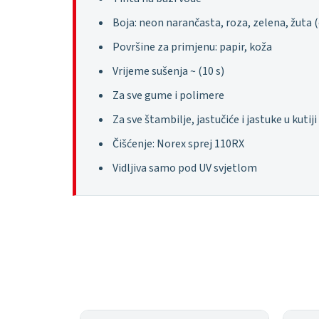
Boja: neon narančasta, roza, zelena, žuta (
Površine za primjenu: papir, koža
Vrijeme sušenja ~ (10 s)
Za sve gume i polimere
Za sve štambilje, jastučiće i jastuke u kutiji
Čišćenje: Norex sprej 110RX
Vidljiva samo pod UV svjetlom