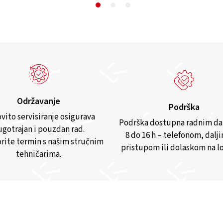
Održavanje
Podrška
vito servisiranje osigurava
Podrška dostupna radnim d
gotrajan i pouzdan rad.
8 do 16 h – telefonom, dalj
rite termin s našim stručnim
pristupom ili dolaskom na lo
tehničarima.