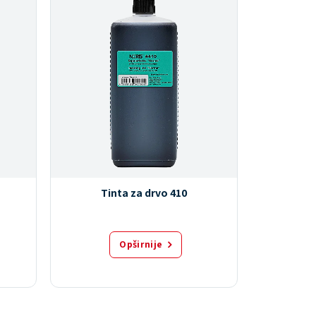
Tinta za drvo 410
Tint
Opširnije