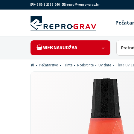
+ 385 1 2333 240
repro@repro-grav.hr
Pečata
WEB NARUDŽBA
Pečatarstvo
Tinte
Noris tinte
UV tinte
Tinta UV 1