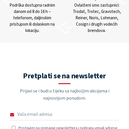
Podrška dostupna radnim
Ovlašteni smo zastupnici:
danom od 8 do 16 h –
Trodat, Trotec, Gravotech,
telefonom, daljinskim
Reiner, Noris, Lohmann,
pristupom ili dolaskom na
Cosign i drugih vodećih
lokaciju.
brendova.
Pretplati se na newsletter
Prijavi se i budi u tijeku sa najboljim akcijama i
najnovijom ponudom.
Pristajem na primanje newslettera i pohranu email adrese