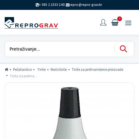
+ 385 1 2333 240
repro@repro-grav.hr
0
Pečatarstvo
Tinte
Noris tinte
Tinte za prehrambene proizvode
Tinta za prehrambenu ambalažu 119