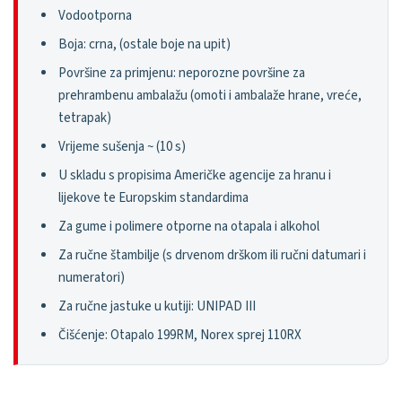
Vodootporna
Boja: crna, (ostale boje na upit)
Površine za primjenu: neporozne površine za
prehrambenu ambalažu (omoti i ambalaže hrane, vreće,
tetrapak)
Vrijeme sušenja ~ (10 s)
U skladu s propisima Američke agencije za hranu i
lijekove te Europskim standardima
Za gume i polimere otporne na otapala i alkohol
Za ručne štambilje (s drvenom drškom ili ručni datumari i
numeratori)
Za ručne jastuke u kutiji: UNIPAD III
Čišćenje: Otapalo 199RM, Norex sprej 110RX