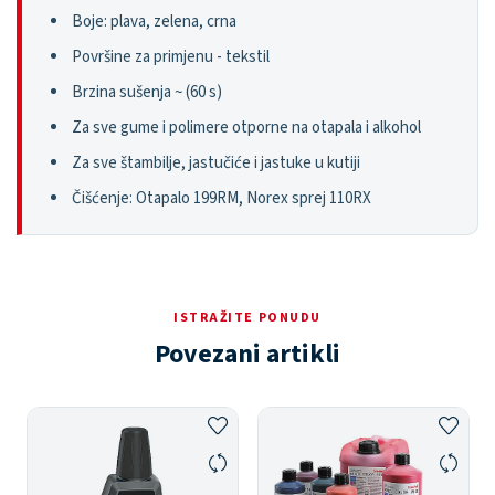
Boje: plava, zelena, crna
Površine za primjenu - tekstil
Brzina sušenja ~ (60 s)
Za sve gume i polimere otporne na otapala i alkohol
Za sve štambilje, jastučiće i jastuke u kutiji
Čišćenje: Otapalo 199RM, Norex sprej 110RX
ISTRAŽITE PONUDU
Povezani artikli