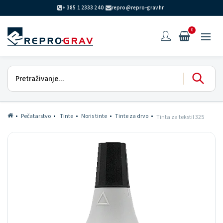
+ 385 1 2333 240
repro@repro-grav.hr
0
Pečatarstvo
Tinte
Noris tinte
Tinte za drvo
Tinta za tekstil 325