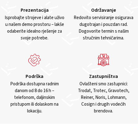
Prezentacija
Održavanje
Isprobajte strojeve i alate uživo
Redovito servisiranje osigurava
u našem demo prostoru – lakše
dugotrajan i pouzdan rad.
odaberite idealno rješenje za
Dogovorite termin s našim
svoje potrebe.
stručnim tehničarima.
Podrška
Zastupništva
Podrška dostupna radnim
Ovlašteni smo zastupnici:
danom od 8 do 16 h –
Trodat, Trotec, Gravotech,
telefonom, daljinskim
Reiner, Noris, Lohmann,
pristupom ili dolaskom na
Cosign i drugih vodećih
lokaciju.
brendova.