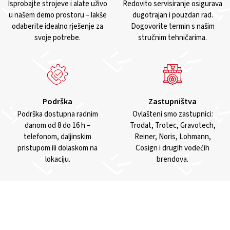
Isprobajte strojeve i alate uživo
Redovito servisiranje osigurava
u našem demo prostoru – lakše
dugotrajan i pouzdan rad.
odaberite idealno rješenje za
Dogovorite termin s našim
svoje potrebe.
stručnim tehničarima.
Podrška
Zastupništva
Podrška dostupna radnim
Ovlašteni smo zastupnici:
danom od 8 do 16 h –
Trodat, Trotec, Gravotech,
telefonom, daljinskim
Reiner, Noris, Lohmann,
pristupom ili dolaskom na
Cosign i drugih vodećih
lokaciju.
brendova.