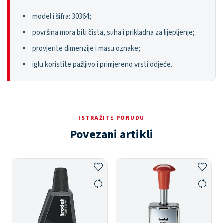
model i šifra: 30364;
površina mora biti čista, suha i prikladna za lijepljenje;
provjerite dimenzije i masu oznake;
iglu koristite pažljivo i primjereno vrsti odjeće.
ISTRAŽITE PONUDU
Povezani artikli