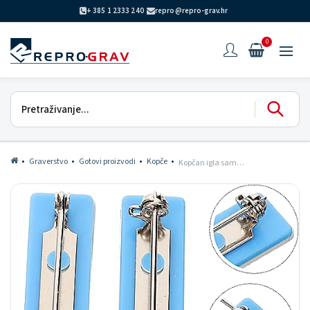
+ 385 1 2333 240
repro@repro-grav.hr
0
Graverstvo
Gotovi proizvodi
Kopče
Kopčan igla samoljepljiva