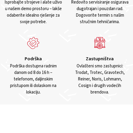
Isprobajte strojeve i alate uživo
Redovito servisiranje osigurava
u našem demo prostoru – lakše
dugotrajan i pouzdan rad.
odaberite idealno rješenje za
Dogovorite termin s našim
svoje potrebe.
stručnim tehničarima.
Podrška
Zastupništva
Podrška dostupna radnim
Ovlašteni smo zastupnici:
danom od 8 do 16 h –
Trodat, Trotec, Gravotech,
telefonom, daljinskim
Reiner, Noris, Lohmann,
pristupom ili dolaskom na
Cosign i drugih vodećih
lokaciju.
brendova.