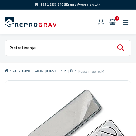
+ 385 1 2333 240
repro@repro-grav.hr
0
Graverstvo
Gotovi proizvodi
Kopče
Kopča magnet M