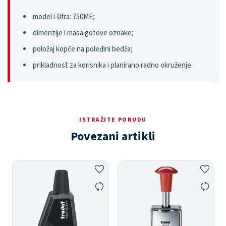
model i šifra: 750ME;
dimenzije i masa gotove oznake;
položaj kopče na poleđini bedža;
prikladnost za korisnika i planirano radno okruženje.
ISTRAŽITE PONUDU
Povezani artikli