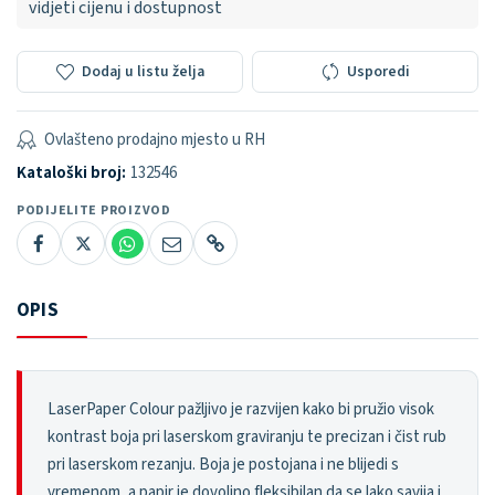
vidjeti cijenu i dostupnost
Dodaj u listu želja
Usporedi
Ovlašteno prodajno mjesto u RH
Kataloški broj:
132546
PODIJELITE PROIZVOD
OPIS
LaserPaper Colour pažljivo je razvijen kako bi pružio visok
kontrast boja pri laserskom graviranju te precizan i čist rub
pri laserskom rezanju. Boja je postojana i ne blijedi s
vremenom, a papir je dovoljno fleksibilan da se lako savija i