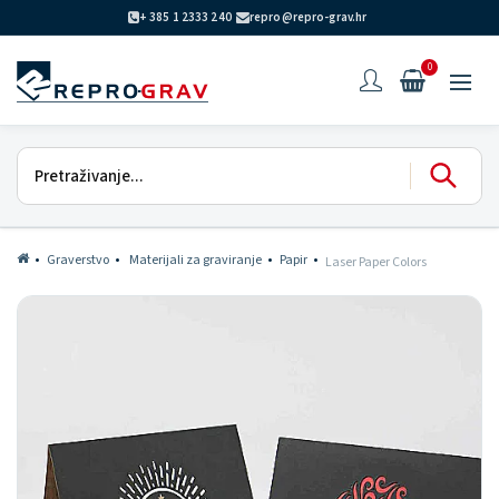
+ 385 1 2333 240
repro@repro-grav.hr
0
Graverstvo
Materijali za graviranje
Papir
Laser Paper Colors