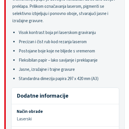
preklapa. Prilikom označavanja laserom, pigmenti se
selektivno izbjeljuju i ponovno oboje, stvarajući jasne i
izražajne gravure.
Visok kontrast boja pri laserskom graviranju
Precizan i čist rub kod rezanja laserom
Postojane boje koje ne blijede s vremenom
Fleksibilan papir – lako savijanje i preklapanje
Jasne, izražajne i trajne gravure
Standardna dimezija papira 297 x 420 mm (A3)
Dodatne informacije
Način obrade
Laserski