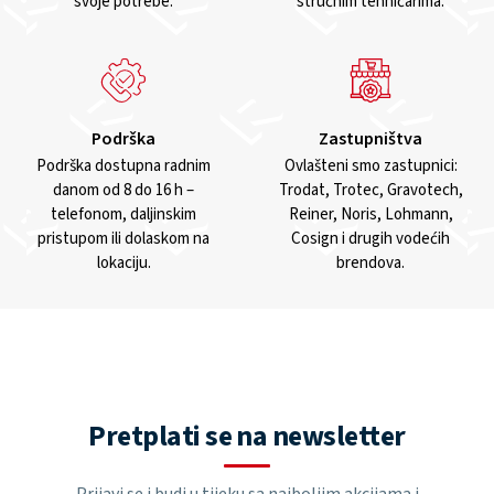
svoje potrebe.
stručnim tehničarima.
Podrška
Zastupništva
Podrška dostupna radnim
Ovlašteni smo zastupnici:
danom od 8 do 16 h –
Trodat, Trotec, Gravotech,
telefonom, daljinskim
Reiner, Noris, Lohmann,
pristupom ili dolaskom na
Cosign i drugih vodećih
lokaciju.
brendova.
Pretplati se na newsletter