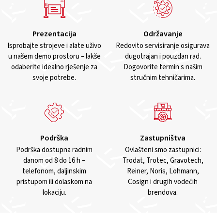
Prezentacija
Održavanje
Isprobajte strojeve i alate uživo
Redovito servisiranje osigurava
u našem demo prostoru – lakše
dugotrajan i pouzdan rad.
odaberite idealno rješenje za
Dogovorite termin s našim
svoje potrebe.
stručnim tehničarima.
Podrška
Zastupništva
Podrška dostupna radnim
Ovlašteni smo zastupnici:
danom od 8 do 16 h –
Trodat, Trotec, Gravotech,
telefonom, daljinskim
Reiner, Noris, Lohmann,
pristupom ili dolaskom na
Cosign i drugih vodećih
lokaciju.
brendova.