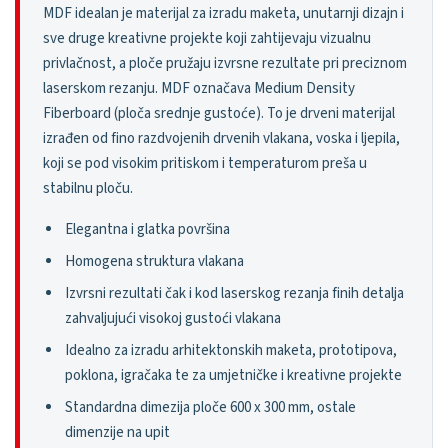
MDF idealan je materijal za izradu maketa, unutarnji dizajn i
sve druge kreativne projekte koji zahtijevaju vizualnu
privlačnost, a ploče pružaju izvrsne rezultate pri preciznom
laserskom rezanju. MDF označava Medium Density
Fiberboard (ploča srednje gustoće). To je drveni materijal
izrađen od fino razdvojenih drvenih vlakana, voska i ljepila,
koji se pod visokim pritiskom i temperaturom preša u
stabilnu ploču.
Elegantna i glatka površina
Homogena struktura vlakana
Izvrsni rezultati čak i kod laserskog rezanja finih detalja
zahvaljujući visokoj gustoći vlakana
Idealno za izradu arhitektonskih maketa, prototipova,
poklona, igračaka te za umjetničke i kreativne projekte
Standardna dimezija ploče 600 x 300 mm, ostale
dimenzije na upit