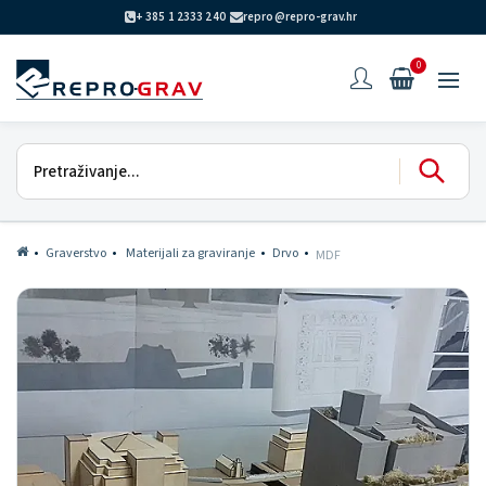
+ 385 1 2333 240
repro@repro-grav.hr
0
Graverstvo
Materijali za graviranje
Drvo
MDF